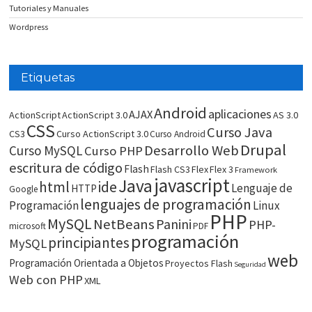
Tutoriales y Manuales
Wordpress
Etiquetas
Android
aplicaciones
AJAX
ActionScript
ActionScript 3.0
AS 3.0
CSS
Curso Java
CS3
Curso ActionScript 3.0
Curso Android
Drupal
Desarrollo Web
Curso MySQL
Curso PHP
escritura de código
Flash
Flash CS3
Flex
Flex 3
Framework
javascript
Java
html
ide
Lenguaje de
HTTP
Google
lenguajes de programación
Programación
Linux
PHP
MySQL
NetBeans
Panini
PHP-
microsoft
PDF
programación
principiantes
MySQL
web
Programación Orientada a Objetos
Proyectos Flash
Seguridad
Web con PHP
XML