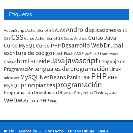
Etiquetas
Android
aplicaciones
AJAX
ActionScript
ActionScript 3.0
AS 3.0
CSS
Curso Java
CS3
Curso ActionScript 3.0
Curso Android
Drupal
Desarrollo Web
Curso MySQL
Curso PHP
escritura de código
Flash
Flash CS3
Flex
Flex 3
Framework
javascript
Java
html
ide
Lenguaje de
HTTP
Google
lenguajes de programación
Programación
Linux
PHP
MySQL
NetBeans
Panini
PHP-
PDF
microsoft
programación
principiantes
MySQL
Programación Orientada a Objetos
Proyectos Flash
Seguridad
web
Web con PHP
XML
Inicio
Acerca de…
Contacto
Cursos Online
DMCA