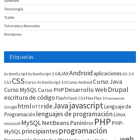
Software
Tecnología
Trailer
Tutoriales y Manuales
Wordpress
Etiquetas
Android
aplicaciones
AJAX
ActionScript
ActionScript 3.0
AS 3.0
CSS
Curso Java
CS3
Curso ActionScript 3.0
Curso Android
Drupal
Desarrollo Web
Curso MySQL
Curso PHP
escritura de código
Flash
Flash CS3
Flex
Flex 3
Framework
javascript
Java
html
ide
Lenguaje de
HTTP
Google
lenguajes de programación
Programación
Linux
PHP
MySQL
NetBeans
Panini
PHP-
microsoft
PDF
programación
principiantes
MySQL
web