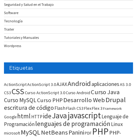
Seguridad y Salud en el Trabajo
Software
Tecnología
Trailer
Tutoriales y Manuales
Wordpress
Etiquetas
Android
aplicaciones
AJAX
ActionScript
ActionScript 3.0
AS 3.0
CSS
Curso Java
CS3
Curso ActionScript 3.0
Curso Android
Drupal
Desarrollo Web
Curso MySQL
Curso PHP
escritura de código
Flash
Flash CS3
Flex
Flex 3
Framework
javascript
Java
html
ide
Lenguaje de
HTTP
Google
lenguajes de programación
Programación
Linux
PHP
MySQL
NetBeans
Panini
PHP-
microsoft
PDF