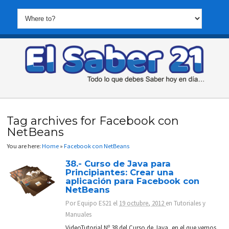
Tag archives for Facebook con
NetBeans
You are here:
Home
»
Facebook con NetBeans
38.- Curso de Java para
Principiantes: Crear una
aplicación para Facebook con
NetBeans
Por
Equipo ES21
el
19 octubre, 2012
en
Tutoriales y
Manuales
VideoTutorial Nº 38 del Curso de Java, en el que vemos