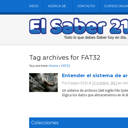
INICIO
ACERCA DE…
CONTACTO
CURSOS ONLI
Tag archives for FAT32
You are here:
Home
»
FAT32
Entender el sistema de a
Por
Equipo ES21
el
12 octubre, 2012
en
Gen
Un sistema de archivos (del inglés File Sy
lógica los datos que almacenamos en el di
Colecciones