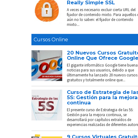
Really Simple SSL
A veces es necesario excluir cierta URL del
fijador de contenido mixto. Para aquellos
aún no lo saben: el fijador de contenido
mixto...
Cursos Online
20 Nuevos Cursos Gratuit
Online Que Ofrece Googl
El gigante informático Google tiene buena
noticias para sus usuarios, debido a que
últimamente ha lanzado 20 nuevos cursos
gratuitos y totalmente online que...
Curso de Estrategia de la
5S: Gestión para la mejora
continua
El presente curso de Estrategia de las 5S:
Gestión para la mejora continua, se
desarrollará por capítulos extraídos de
experiencias realizadas de diferentes autores
9 Cursos Virtuales Gratui