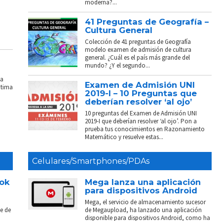
moderna?...
41 Preguntas de Geografía –
Cultura General
Colección de 41 preguntas de Geografía
modelo examen de admisión de cultura
general. ¿Cuál es el país más grande del
mundo? ¿Y el segundo...
La
Examen de Admisión UNI
ptima
2019-I – 10 Preguntas que
deberían resolver ‘al ojo’
10 preguntas del Examen de Admisión UNI
2019-I que deberían resolver ‘al ojo’. Pon a
prueba tus conocimientos en Razonamiento
Matemático y resuelve estas...
Celulares/Smartphones/PDAs
ook
Mega lanza una aplicación
para dispositivos Android
Mega, el servicio de almacenamiento sucesor
e de
de Megaupload, ha lanzado una aplicación
disponible para dispositivos Android, como ha