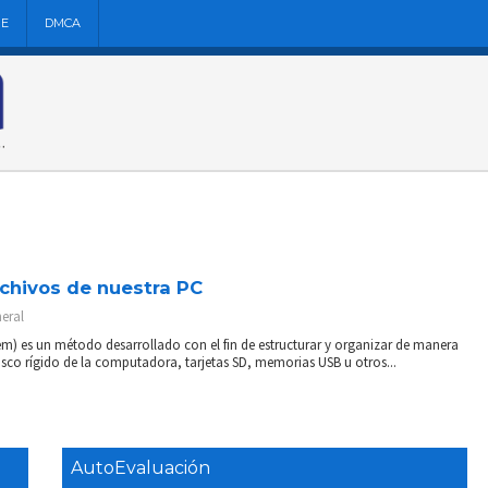
NE
DMCA
rchivos de nuestra PC
eral
stem) es un método desarrollado con el fin de estructurar y organizar de manera
sco rígido de la computadora, tarjetas SD, memorias USB u otros...
AutoEvaluación