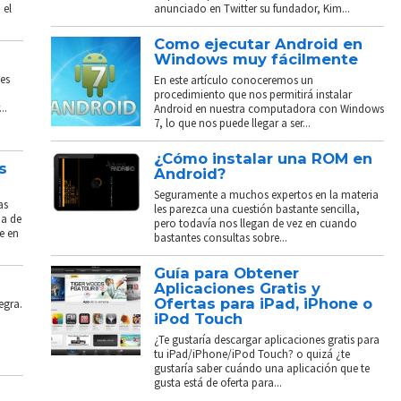
 el
anunciado en Twitter su fundador, Kim...
Como ejecutar Android en
Windows muy fácilmente
es
En este artículo conoceremos un
procedimiento que nos permitirá instalar
..
Android en nuestra computadora con Windows
7, lo que nos puede llegar a ser...
¿Cómo instalar una ROM en
s
Android?
Seguramente a muchos expertos en la materia
as
les parezca una cuestión bastante sencilla,
ba de
pero todavía nos llegan de vez en cuando
e en
bastantes consultas sobre...
Guía para Obtener
Aplicaciones Gratis y
Ofertas para iPad, iPhone o
egra.
iPod Touch
¿Te gustaría descargar aplicaciones gratis para
tu iPad/iPhone/iPod Touch? o quizá ¿te
gustaría saber cuándo una aplicación que te
gusta está de oferta para...