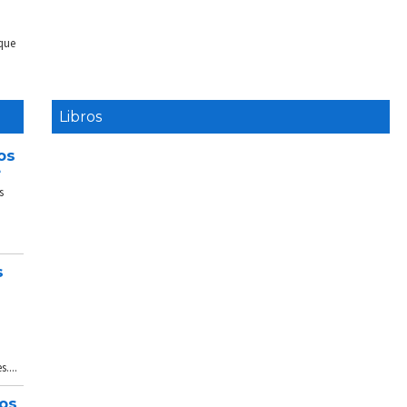
 que
Libros
os
e
s
s
....
tos