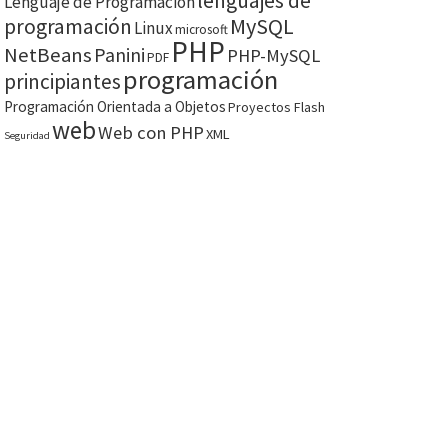
lenguajes de
Lenguaje de Programación
MySQL
programación
Linux
microsoft
PHP
NetBeans
Panini
PHP-MySQL
PDF
programación
principiantes
Programación Orientada a Objetos
Proyectos Flash
web
Web con PHP
XML
Seguridad