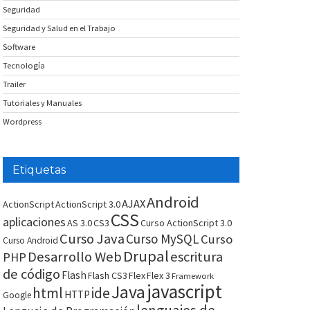
Seguridad
Seguridad y Salud en el Trabajo
Software
Tecnología
Trailer
Tutoriales y Manuales
Wordpress
Etiquetas
Android
AJAX
ActionScript
ActionScript 3.0
CSS
aplicaciones
AS 3.0
CS3
Curso ActionScript 3.0
Curso Java
Curso MySQL
Curso
Curso Android
Drupal
Desarrollo Web
escritura
PHP
de código
Flash
Flash CS3
Flex
Flex 3
Framework
javascript
Java
html
ide
HTTP
Google