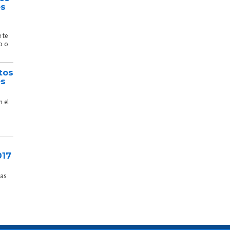
és
 te
o o
tos
és
n el
017
sas