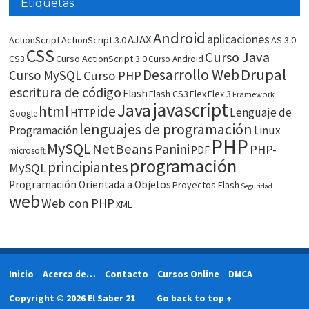
Etiquetas
Android
aplicaciones
AJAX
ActionScript
ActionScript 3.0
AS 3.0
CSS
Curso Java
CS3
Curso ActionScript 3.0
Curso Android
Drupal
Desarrollo Web
Curso MySQL
Curso PHP
escritura de código
Flash
Flash CS3
Flex
Flex 3
Framework
javascript
Java
html
ide
Lenguaje de
HTTP
Google
lenguajes de programación
Programación
Linux
PHP
MySQL
NetBeans
Panini
PHP-
PDF
microsoft
programación
principiantes
MySQL
Programación Orientada a Objetos
Proyectos Flash
Seguridad
web
Web con PHP
XML
Inicio
Acerca de…
Contacto
Cursos Online
DMCA
Copyright © 2026 El Saber 21
Go back to top ↑