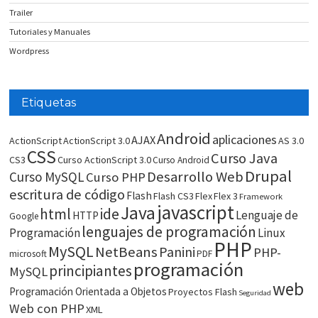
Trailer
Tutoriales y Manuales
Wordpress
Etiquetas
Android
aplicaciones
AJAX
ActionScript
ActionScript 3.0
AS 3.0
CSS
Curso Java
CS3
Curso ActionScript 3.0
Curso Android
Drupal
Desarrollo Web
Curso MySQL
Curso PHP
escritura de código
Flash
Flash CS3
Flex
Flex 3
Framework
javascript
Java
html
ide
Lenguaje de
HTTP
Google
lenguajes de programación
Programación
Linux
PHP
MySQL
NetBeans
Panini
PHP-
microsoft
PDF
programación
principiantes
MySQL
web
Programación Orientada a Objetos
Proyectos Flash
Seguridad
Web con PHP
XML