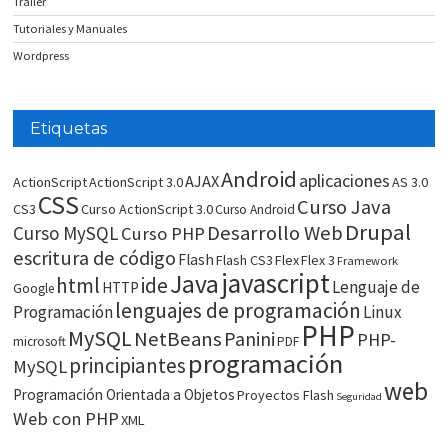
Trailer
Tutoriales y Manuales
Wordpress
Etiquetas
Android
aplicaciones
AJAX
ActionScript
ActionScript 3.0
AS 3.0
CSS
Curso Java
CS3
Curso ActionScript 3.0
Curso Android
Drupal
Desarrollo Web
Curso MySQL
Curso PHP
escritura de código
Flash
Flash CS3
Flex
Flex 3
Framework
javascript
Java
html
ide
Lenguaje de
HTTP
Google
lenguajes de programación
Programación
Linux
PHP
MySQL
NetBeans
Panini
PHP-
microsoft
PDF
programación
principiantes
MySQL
web
Programación Orientada a Objetos
Proyectos Flash
Seguridad
Web con PHP
XML