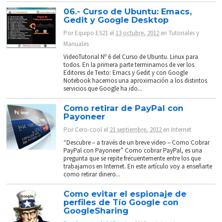
06.- Curso de Ubuntu: Emacs,
Gedit y Google Desktop
Por
Equipo ES21
el
13 octubre, 2012
en
Tutoriales y
Manuales
VideoTutorial Nº 6 del Curso de Ubuntu. Linux para
todos. En la primera parte terminamos de ver los
Editores de Texto: Emacs y Gedit y con Google
Notebook hacemos una aproximación a los distintos
servicios que Google ha ido...
Como retirar de PayPal con
Payoneer
Por
Cero-cool
el
21 septiembre, 2012
en
Internet
“Descubre – a través de un breve video – Como Cobrar
PayPal con Payoneer” Como cobrar PayPal, es una
pregunta que se repite frecuentemente entre los que
trabajamos en Internet. En este artículo voy a enseñarte
como retirar dinero...
Como evitar el espionaje de
perfiles de Tío Google con
GoogleSharing