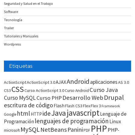
Seguridad y Salud en el Trabajo
Software
Tecnología
Trailer
Tutoriales y Manuales
Wordpress
Etiquetas
Android
aplicaciones
AJAX
ActionScript
ActionScript 3.0
AS 3.0
CSS
Curso Java
CS3
Curso ActionScript 3.0
Curso Android
Drupal
Desarrollo Web
Curso MySQL
Curso PHP
escritura de código
Flash
Flash CS3
Flex
Flex 3
Framework
javascript
Java
html
ide
Lenguaje de
HTTP
Google
lenguajes de programación
Programación
Linux
PHP
MySQL
NetBeans
Panini
PHP-
microsoft
PDF