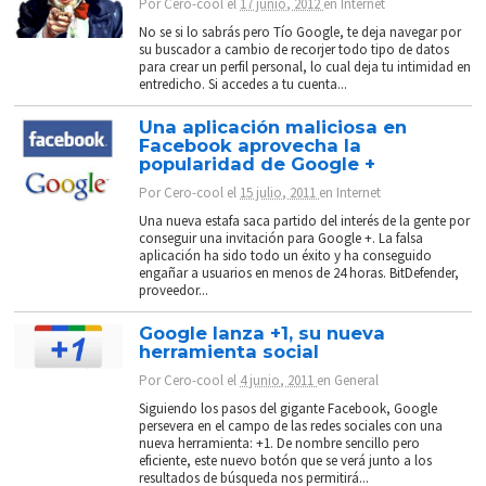
Por
Cero-cool
el
17 junio, 2012
en
Internet
No se si lo sabrás pero Tío Google, te deja navegar por
su buscador a cambio de recorjer todo tipo de datos
para crear un perfil personal, lo cual deja tu intimidad en
entredicho. Si accedes a tu cuenta...
Una aplicación maliciosa en
Facebook aprovecha la
popularidad de Google +
Por
Cero-cool
el
15 julio, 2011
en
Internet
Una nueva estafa saca partido del interés de la gente por
conseguir una invitación para Google +. La falsa
aplicación ha sido todo un éxito y ha conseguido
engañar a usuarios en menos de 24 horas. BitDefender,
proveedor...
Google lanza +1, su nueva
herramienta social
Por
Cero-cool
el
4 junio, 2011
en
General
Siguiendo los pasos del gigante Facebook, Google
persevera en el campo de las redes sociales con una
nueva herramienta: +1. De nombre sencillo pero
eficiente, este nuevo botón que se verá junto a los
resultados de búsqueda nos permitirá...