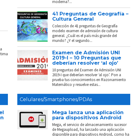
moderna?...
41 Preguntas de Geografía –
Cultura General
Colección de 41 preguntas de Geografía
modelo examen de admisión de cultura
general. ¿Cuál es el país más grande del
mundo? ¿Y el segundo...
La
Examen de Admisión UNI
ptima
2019-I – 10 Preguntas que
deberían resolver ‘al ojo’
10 preguntas del Examen de Admisión UNI
2019-I que deberían resolver ‘al ojo’. Pon a
prueba tus conocimientos en Razonamiento
Matemático y resuelve estas...
Celulares/Smartphones/PDAs
el
Mega lanza una aplicación
on
para dispositivos Android
Mega, el servicio de almacenamiento sucesor
de Megaupload, ha lanzado una aplicación
disponible para dispositivos Android, como ha