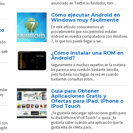
anunciado en Twitter su fundador, Kim...
dos
Como ejecutar Android en
Windows muy fácilmente
En este artículo conoceremos un
co
procedimiento que nos permitirá instalar
Android en nuestra computadora con Windows
7, lo que nos puede llegar a ser...
ción
s web
¿Cómo instalar una ROM en
Android?
Seguramente a muchos expertos en la materia
les parezca una cuestión bastante sencilla,
pero todavía nos llegan de vez en cuando
bastantes consultas sobre...
ender
Guía para Obtener
muy
Aplicaciones Gratis y
Ofertas para iPad, iPhone o
iPod Touch
¿Te gustaría descargar aplicaciones gratis para
tu iPad/iPhone/iPod Touch? o quizá ¿te
gustaría saber cuándo una aplicación que te
l con
gusta está de oferta para...
rigdo