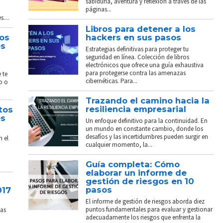
sabiduría, aventura y reflexión a través de las
páginas...
....
Libros para detener a los
tos
hackers en sus pasos
és
Estrategias definitivas para proteger tu
seguridad en línea. Colección de libros
electrónicos que ofrece una guía exhaustiva
para protegerse contra las amenazas
 te
cibernéticas. Para...
o o
Trazando el camino hacia la
resiliencia empresarial
tos
és
Un enfoque definitivo para la continuidad. En
un mundo en constante cambio, donde los
desafíos y las incertidumbres pueden surgir en
n el
cualquier momento, la...
Guía completa: Cómo
elaborar un informe de
gestión de riesgos en 10
pasos
017
El informe de gestión de riesgos aborda diez
puntos fundamentales para evaluar y gestionar
sas
adecuadamente los riesgos que enfrenta la