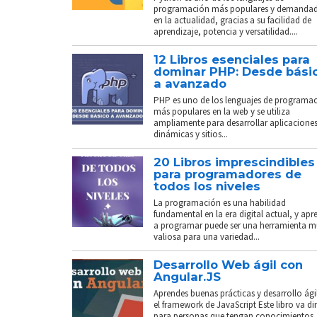
programación más populares y demanda
en la actualidad, gracias a su facilidad de
aprendizaje, potencia y versatilidad....
12 Libros esenciales para
dominar PHP: Desde bási
a avanzado
PHP es uno de los lenguajes de programa
más populares en la web y se utiliza
ampliamente para desarrollar aplicacione
dinámicas y sitios...
20 Libros imprescindibles
para programadores de
todos los niveles
La programación es una habilidad
fundamental en la era digital actual, y apr
a programar puede ser una herramienta 
valiosa para una variedad...
Desarrollo Web ágil con
Angular.JS
Aprendes buenas prácticas y desarrollo ági
el framework de JavaScript Este libro va di
para personas que tengan conocimientos