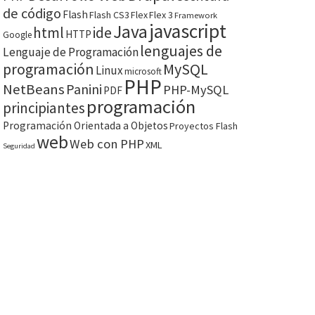
de código
Flash
Flash CS3
Flex
Flex 3
Framework
javascript
Java
html
ide
HTTP
Google
lenguajes de
Lenguaje de Programación
programación
MySQL
Linux
microsoft
PHP
NetBeans
Panini
PHP-MySQL
PDF
programación
principiantes
Programación Orientada a Objetos
Proyectos Flash
web
Web con PHP
XML
Seguridad