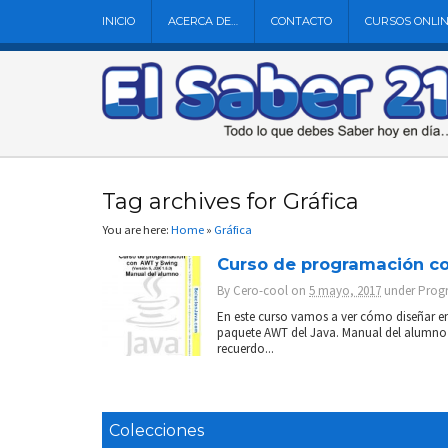
INICIO
ACERCA DE…
CONTACTO
CURSOS ONLI
Tag archives for Gráfica
You are here:
Home
»
Gráfica
Curso de programación c
By
Cero-cool
on
5 mayo, 2017
under
Prog
En este curso vamos a ver cómo diseñar ent
paquete AWT del Java. Manual del alumno
recuerdo...
Colecciones