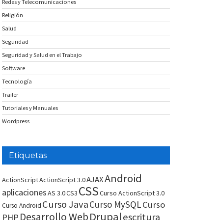
Redes y Telecomunicaciones
Religión
Salud
Seguridad
Seguridad y Salud en el Trabajo
Software
Tecnología
Trailer
Tutoriales y Manuales
Wordpress
Etiquetas
Android
AJAX
ActionScript
ActionScript 3.0
CSS
aplicaciones
AS 3.0
CS3
Curso ActionScript 3.0
Curso Java
Curso MySQL
Curso
Curso Android
Drupal
Desarrollo Web
escritura
PHP