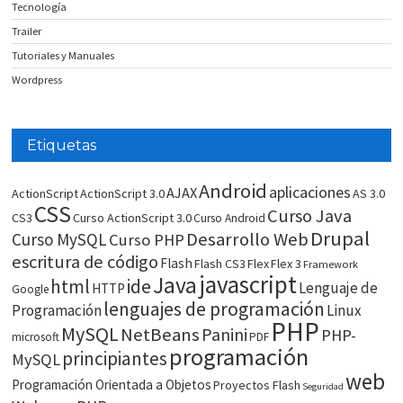
Tecnología
Trailer
Tutoriales y Manuales
Wordpress
Etiquetas
Android
aplicaciones
AJAX
ActionScript
ActionScript 3.0
AS 3.0
CSS
Curso Java
CS3
Curso ActionScript 3.0
Curso Android
Drupal
Desarrollo Web
Curso MySQL
Curso PHP
escritura de código
Flash
Flash CS3
Flex
Flex 3
Framework
javascript
Java
html
ide
Lenguaje de
HTTP
Google
lenguajes de programación
Programación
Linux
PHP
MySQL
NetBeans
Panini
PHP-
microsoft
PDF
programación
principiantes
MySQL
web
Programación Orientada a Objetos
Proyectos Flash
Seguridad