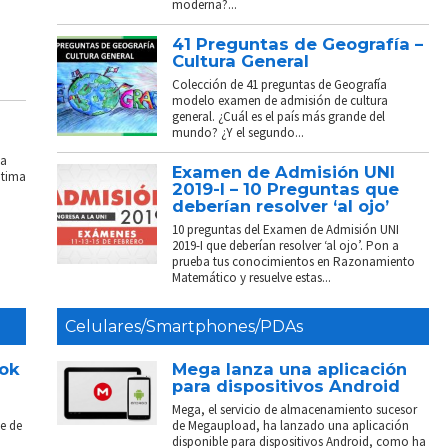
moderna?...
41 Preguntas de Geografía –
Cultura General
Colección de 41 preguntas de Geografía
modelo examen de admisión de cultura
general. ¿Cuál es el país más grande del
mundo? ¿Y el segundo...
La
Examen de Admisión UNI
ptima
2019-I – 10 Preguntas que
deberían resolver ‘al ojo’
10 preguntas del Examen de Admisión UNI
2019-I que deberían resolver ‘al ojo’. Pon a
prueba tus conocimientos en Razonamiento
Matemático y resuelve estas...
Celulares/Smartphones/PDAs
ook
Mega lanza una aplicación
para dispositivos Android
Mega, el servicio de almacenamiento sucesor
e de
de Megaupload, ha lanzado una aplicación
disponible para dispositivos Android, como ha