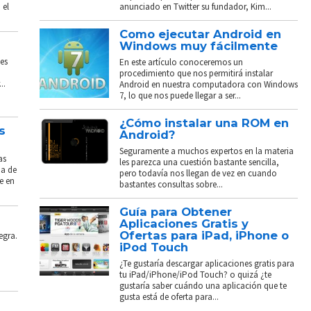
 el
anunciado en Twitter su fundador, Kim...
Como ejecutar Android en
Windows muy fácilmente
es
En este artículo conoceremos un
procedimiento que nos permitirá instalar
..
Android en nuestra computadora con Windows
7, lo que nos puede llegar a ser...
¿Cómo instalar una ROM en
s
Android?
Seguramente a muchos expertos en la materia
as
les parezca una cuestión bastante sencilla,
ba de
pero todavía nos llegan de vez en cuando
e en
bastantes consultas sobre...
Guía para Obtener
Aplicaciones Gratis y
Ofertas para iPad, iPhone o
egra.
iPod Touch
¿Te gustaría descargar aplicaciones gratis para
tu iPad/iPhone/iPod Touch? o quizá ¿te
gustaría saber cuándo una aplicación que te
gusta está de oferta para...