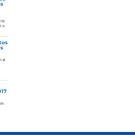
és
 te
o o
tos
és
n el
017
sas