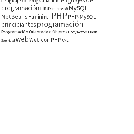
lenguajes de
Lenguaje de Programación
MySQL
programación
Linux
microsoft
PHP
NetBeans
Panini
PHP-MySQL
PDF
programación
principiantes
Programación Orientada a Objetos
Proyectos Flash
web
Web con PHP
XML
Seguridad