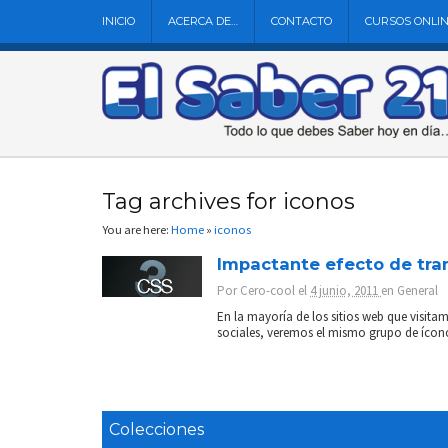
INICIO
ACERCA DE…
CONTACTO
CURSOS ONLI
Tag archives for iconos
You are here:
Home
»
iconos
Impactante efecto de tran
Por
Cero-cool
el
4 junio, 2011
en
General
En la mayoría de los sitios web que visita
sociales, veremos el mismo grupo de ícono
Colecciones