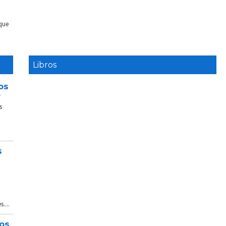
 que
Libros
os
e
s
s
....
tos