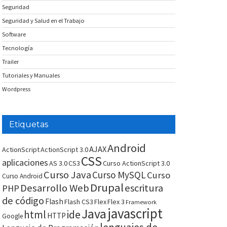
Seguridad
Seguridad y Salud en el Trabajo
Software
Tecnología
Trailer
Tutoriales y Manuales
Wordpress
Etiquetas
Android
AJAX
ActionScript
ActionScript 3.0
CSS
aplicaciones
AS 3.0
CS3
Curso ActionScript 3.0
Curso Java
Curso MySQL
Curso
Curso Android
Drupal
Desarrollo Web
escritura
PHP
de código
Flash
Flash CS3
Flex
Flex 3
Framework
javascript
Java
html
ide
HTTP
Google