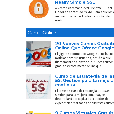
Really Simple SSL
A veces es necesario excluir cierta URL del
fijador de contenido mixto. Para aquellos
aún no lo saben: el fijador de contenido
mixto...
Cursos Online
20 Nuevos Cursos Gratuit
Online Que Ofrece Googl
El gigante informático Google tiene buena
noticias para sus usuarios, debido a que
últimamente ha lanzado 20 nuevos cursos
gratuitos y totalmente online que...
Curso de Estrategia de la
5S: Gestión para la mejora
continua
El presente curso de Estrategia de las 5S:
Gestión para la mejora continua, se
desarrollará por capítulos extraídos de
experiencias realizadas de diferentes autores
9 Cursos Virtuales Gratui