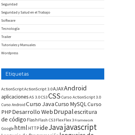
Seguridad
Seguridad y Salud en el Trabajo
Software
Tecnología
Trailer
Tutoriales y Manuales
Wordpress
Etiquetas
Android
AJAX
ActionScript
ActionScript 3.0
CSS
aplicaciones
AS 3.0
CS3
Curso ActionScript 3.0
Curso Java
Curso MySQL
Curso
Curso Android
Drupal
Desarrollo Web
escritura
PHP
de código
Flash
Flash CS3
Flex
Flex 3
Framework
javascript
Java
html
ide
HTTP
Google