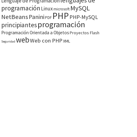
lenguajes de
Lenguaje de Programación
MySQL
programación
Linux
microsoft
PHP
NetBeans
Panini
PHP-MySQL
PDF
programación
principiantes
Programación Orientada a Objetos
Proyectos Flash
web
Web con PHP
XML
Seguridad