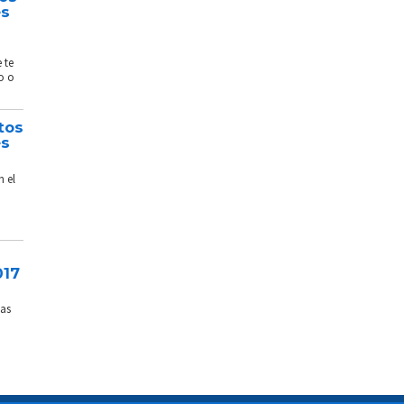
és
 te
o o
tos
és
n el
017
sas