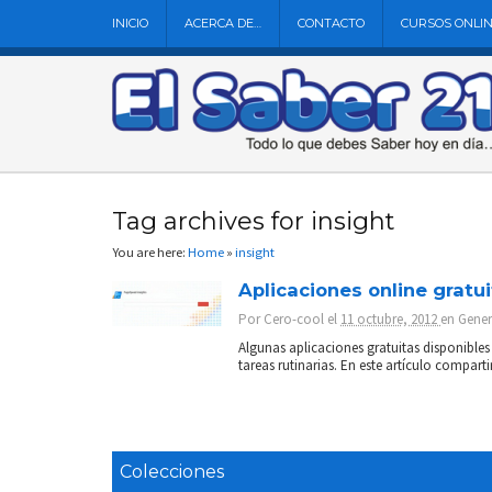
INICIO
ACERCA DE…
CONTACTO
CURSOS ONLI
Tag archives for insight
You are here:
Home
»
insight
Aplicaciones online gratu
Por
Cero-cool
el
11 octubre, 2012
en
Gener
Algunas aplicaciones gratuitas disponible
tareas rutinarias. En este artículo compar
Colecciones