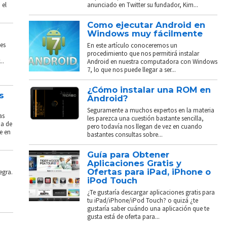
 el
anunciado en Twitter su fundador, Kim...
Como ejecutar Android en
Windows muy fácilmente
es
En este artículo conoceremos un
procedimiento que nos permitirá instalar
..
Android en nuestra computadora con Windows
7, lo que nos puede llegar a ser...
¿Cómo instalar una ROM en
s
Android?
Seguramente a muchos expertos en la materia
as
les parezca una cuestión bastante sencilla,
ba de
pero todavía nos llegan de vez en cuando
e en
bastantes consultas sobre...
Guía para Obtener
Aplicaciones Gratis y
Ofertas para iPad, iPhone o
egra.
iPod Touch
¿Te gustaría descargar aplicaciones gratis para
tu iPad/iPhone/iPod Touch? o quizá ¿te
gustaría saber cuándo una aplicación que te
gusta está de oferta para...