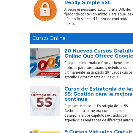
Really Simple SSL
A veces es necesario excluir cierta URL del
fijador de contenido mixto. Para aquellos
aún no lo saben: el fijador de contenido
mixto...
Cursos Online
20 Nuevos Cursos Gratuit
Online Que Ofrece Googl
El gigante informático Google tiene buena
noticias para sus usuarios, debido a que
últimamente ha lanzado 20 nuevos cursos
gratuitos y totalmente online que...
Curso de Estrategia de la
5S: Gestión para la mejora
continua
El presente curso de Estrategia de las 5S:
Gestión para la mejora continua, se
desarrollará por capítulos extraídos de
experiencias realizadas de diferentes autores
9 Cursos Virtuales Gratui