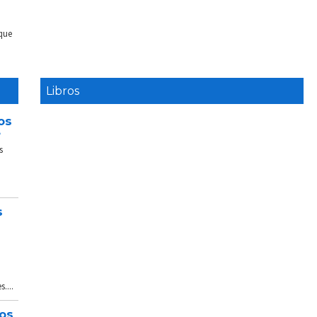
 que
Libros
os
e
s
s
....
tos