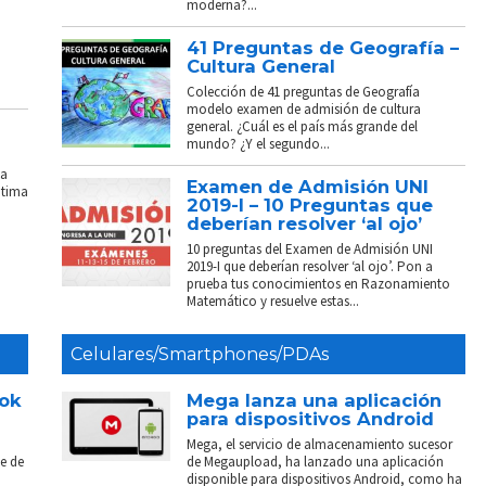
moderna?...
41 Preguntas de Geografía –
Cultura General
Colección de 41 preguntas de Geografía
modelo examen de admisión de cultura
general. ¿Cuál es el país más grande del
mundo? ¿Y el segundo...
La
Examen de Admisión UNI
ptima
2019-I – 10 Preguntas que
deberían resolver ‘al ojo’
10 preguntas del Examen de Admisión UNI
2019-I que deberían resolver ‘al ojo’. Pon a
prueba tus conocimientos en Razonamiento
Matemático y resuelve estas...
Celulares/Smartphones/PDAs
ook
Mega lanza una aplicación
para dispositivos Android
Mega, el servicio de almacenamiento sucesor
e de
de Megaupload, ha lanzado una aplicación
disponible para dispositivos Android, como ha