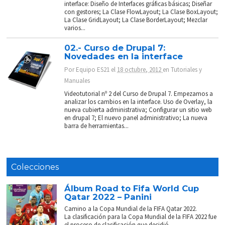
interface: Diseño de Interfaces gráficas básicas; Diseñar
con gestores; La Clase FlowLayout; La Clase BoxLayout;
La Clase GridLayout; La Clase BorderLayout; Mezclar
varios...
02.- Curso de Drupal 7:
Novedades en la interface
Por
Equipo ES21
el
18 octubre, 2012
en
Tutoriales y
Manuales
Videotutorial nº 2 del Curso de Drupal 7. Empezamos a
analizar los cambios en la interface. Uso de Overlay, la
nueva cubierta administrativa; Configurar un sitio web
en drupal 7; El nuevo panel administrativo; La nueva
barra de herramientas...
Colecciones
Álbum Road to Fifa World Cup
Qatar 2022 – Panini
Camino a la Copa Mundial de la FIFA Qatar 2022.
La clasificación para la Copa Mundial de la FIFA 2022 fue
el proceso de clasificación que decidió...