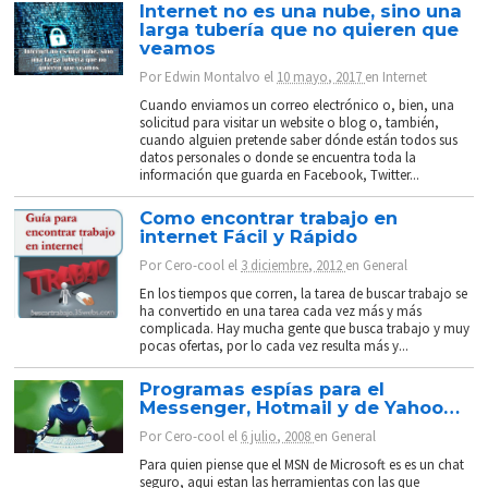
Internet no es una nube, sino una
larga tubería que no quieren que
veamos
Por
Edwin Montalvo
el
10 mayo, 2017
en
Internet
Cuando enviamos un correo electrónico o, bien, una
solicitud para visitar un website o blog o, también,
cuando alguien pretende saber dónde están todos sus
datos personales o donde se encuentra toda la
información que guarda en Facebook, Twitter...
Como encontrar trabajo en
internet Fácil y Rápido
Por
Cero-cool
el
3 diciembre, 2012
en
General
En los tiempos que corren, la tarea de buscar trabajo se
ha convertido en una tarea cada vez más y más
complicada. Hay mucha gente que busca trabajo y muy
pocas ofertas, por lo cada vez resulta más y...
Programas espías para el
Messenger, Hotmail y de Yahoo…
Por
Cero-cool
el
6 julio, 2008
en
General
Para quien piense que el MSN de Microsoft es es un chat
seguro, aqui estan las herramientas con las que