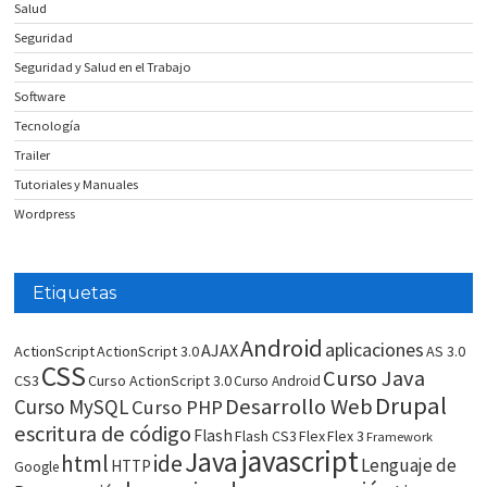
Salud
Seguridad
Seguridad y Salud en el Trabajo
Software
Tecnología
Trailer
Tutoriales y Manuales
Wordpress
Etiquetas
Android
aplicaciones
AJAX
ActionScript
ActionScript 3.0
AS 3.0
CSS
Curso Java
CS3
Curso ActionScript 3.0
Curso Android
Drupal
Desarrollo Web
Curso MySQL
Curso PHP
escritura de código
Flash
Flash CS3
Flex
Flex 3
Framework
javascript
Java
html
ide
Lenguaje de
HTTP
Google