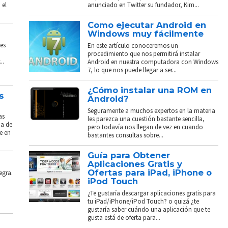
 el
anunciado en Twitter su fundador, Kim...
Como ejecutar Android en
Windows muy fácilmente
es
En este artículo conoceremos un
procedimiento que nos permitirá instalar
..
Android en nuestra computadora con Windows
7, lo que nos puede llegar a ser...
¿Cómo instalar una ROM en
s
Android?
Seguramente a muchos expertos en la materia
as
les parezca una cuestión bastante sencilla,
ba de
pero todavía nos llegan de vez en cuando
e en
bastantes consultas sobre...
Guía para Obtener
Aplicaciones Gratis y
Ofertas para iPad, iPhone o
egra.
iPod Touch
¿Te gustaría descargar aplicaciones gratis para
tu iPad/iPhone/iPod Touch? o quizá ¿te
gustaría saber cuándo una aplicación que te
gusta está de oferta para...