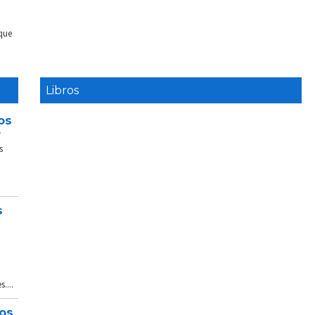
 que
Libros
os
e
s
s
....
tos