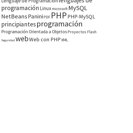
lenguajes de
Lenguaje de Programación
MySQL
programación
Linux
microsoft
PHP
NetBeans
Panini
PHP-MySQL
PDF
programación
principiantes
Programación Orientada a Objetos
Proyectos Flash
web
Web con PHP
XML
Seguridad