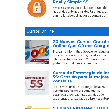
Really Simple SSL
A veces es necesario excluir cierta URL del
fijador de contenido mixto. Para aquellos
aún no lo saben: el fijador de contenido
mixto...
Cursos Online
20 Nuevos Cursos Gratuit
Online Que Ofrece Googl
El gigante informático Google tiene buena
noticias para sus usuarios, debido a que
últimamente ha lanzado 20 nuevos cursos
gratuitos y totalmente online que...
Curso de Estrategia de la
5S: Gestión para la mejora
continua
El presente curso de Estrategia de las 5S:
Gestión para la mejora continua, se
desarrollará por capítulos extraídos de
experiencias realizadas de diferentes autores
9 Cursos Virtuales Gratui