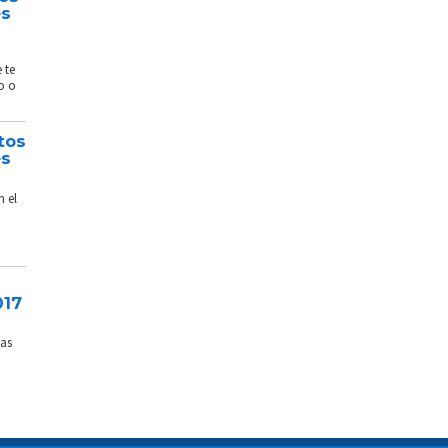
és
 te
o o
tos
és
n el
017
sas