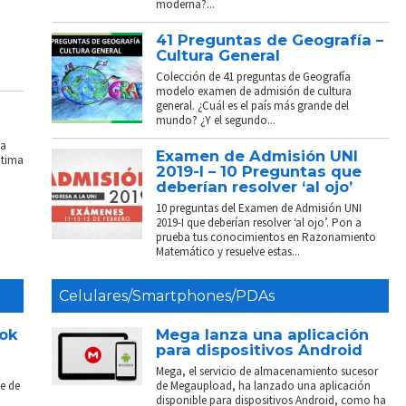
moderna?...
41 Preguntas de Geografía –
Cultura General
Colección de 41 preguntas de Geografía
modelo examen de admisión de cultura
general. ¿Cuál es el país más grande del
mundo? ¿Y el segundo...
La
Examen de Admisión UNI
ptima
2019-I – 10 Preguntas que
deberían resolver ‘al ojo’
10 preguntas del Examen de Admisión UNI
2019-I que deberían resolver ‘al ojo’. Pon a
prueba tus conocimientos en Razonamiento
Matemático y resuelve estas...
Celulares/Smartphones/PDAs
ook
Mega lanza una aplicación
para dispositivos Android
Mega, el servicio de almacenamiento sucesor
e de
de Megaupload, ha lanzado una aplicación
disponible para dispositivos Android, como ha