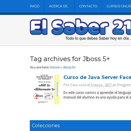
INICIO
ACERCA DE…
CONTACTO
CURSOS ONLI
Tag archives for Jboss 5+
You are here:
Home
»
Jboss 5+
Curso de Java Server Face
Por
Cero-cool
el
5 mayo, 2017
en
Program
En este curso vamos a aprender el lenguaj
manual del alumno es una ayuda para el a
Colecciones