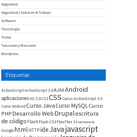
Seguridad
Seguridad y Salud en el Trabajo
Software
Tecnología
Trailer
Tutoriales y Manuales
Wordpress
Etiquetas
Android
AJAX
ActionScript
ActionScript 3.0
CSS
aplicaciones
AS 3.0
CS3
Curso ActionScript 3.0
Curso Java
Curso MySQL
Curso
Curso Android
Drupal
Desarrollo Web
escritura
PHP
de código
Flash
Flash CS3
Flex
Flex 3
Framework
javascript
Java
html
ide
HTTP
Google