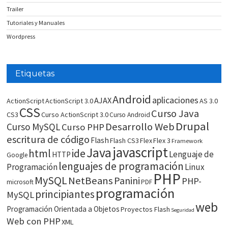
Trailer
Tutoriales y Manuales
Wordpress
Etiquetas
Android
aplicaciones
AJAX
ActionScript
ActionScript 3.0
AS 3.0
CSS
Curso Java
CS3
Curso ActionScript 3.0
Curso Android
Drupal
Desarrollo Web
Curso MySQL
Curso PHP
escritura de código
Flash
Flash CS3
Flex
Flex 3
Framework
javascript
Java
html
ide
Lenguaje de
HTTP
Google
lenguajes de programación
Programación
Linux
PHP
MySQL
NetBeans
Panini
PHP-
microsoft
PDF
programación
principiantes
MySQL
web
Programación Orientada a Objetos
Proyectos Flash
Seguridad
Web con PHP
XML