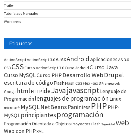
Trailer
Tutoriales y Manuales
Wordpress
Etiquetas
Android
aplicaciones
AJAX
ActionScript
ActionScript 3.0
AS 3.0
CSS
Curso Java
CS3
Curso ActionScript 3.0
Curso Android
Drupal
Desarrollo Web
Curso MySQL
Curso PHP
escritura de código
Flash
Flash CS3
Flex
Flex 3
Framework
javascript
Java
html
ide
Lenguaje de
HTTP
Google
lenguajes de programación
Programación
Linux
PHP
MySQL
NetBeans
Panini
PHP-
microsoft
PDF
programación
principiantes
MySQL
web
Programación Orientada a Objetos
Proyectos Flash
Seguridad
Web con PHP
XML