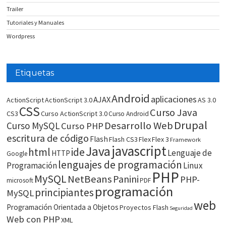
Trailer
Tutoriales y Manuales
Wordpress
Etiquetas
Android
aplicaciones
AJAX
ActionScript
ActionScript 3.0
AS 3.0
CSS
Curso Java
CS3
Curso ActionScript 3.0
Curso Android
Drupal
Desarrollo Web
Curso MySQL
Curso PHP
escritura de código
Flash
Flash CS3
Flex
Flex 3
Framework
javascript
Java
html
ide
Lenguaje de
HTTP
Google
lenguajes de programación
Programación
Linux
PHP
MySQL
NetBeans
Panini
PHP-
microsoft
PDF
programación
principiantes
MySQL
web
Programación Orientada a Objetos
Proyectos Flash
Seguridad
Web con PHP
XML