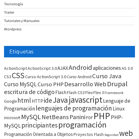
Tecnología
Trailer
Tutoriales y Manuales
Wordpress
Etiquetas
Android
aplicaciones
AJAX
ActionScript
ActionScript 3.0
AS 3.0
CSS
Curso Java
CS3
Curso ActionScript 3.0
Curso Android
Drupal
Desarrollo Web
Curso MySQL
Curso PHP
escritura de código
Flash
Flash CS3
Flex
Flex 3
Framework
javascript
Java
html
ide
Lenguaje de
HTTP
Google
lenguajes de programación
Programación
Linux
PHP
MySQL
NetBeans
Panini
PHP-
microsoft
PDF
programación
principiantes
MySQL
web
Programación Orientada a Objetos
Proyectos Flash
Seguridad