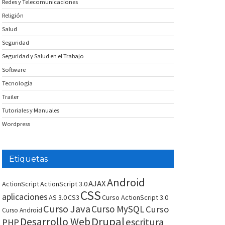
Redes y Telecomunicaciones
Religión
Salud
Seguridad
Seguridad y Salud en el Trabajo
Software
Tecnología
Trailer
Tutoriales y Manuales
Wordpress
Etiquetas
Android
AJAX
ActionScript
ActionScript 3.0
CSS
aplicaciones
AS 3.0
CS3
Curso ActionScript 3.0
Curso Java
Curso MySQL
Curso
Curso Android
Drupal
Desarrollo Web
escritura
PHP