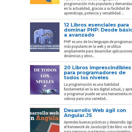
programación más populares y demanda
en la actualidad, gracias a su facilidad de
aprendizaje, potencia y versatilidad....
12 Libros esenciales para
dominar PHP: Desde bási
a avanzado
PHP es uno de los lenguajes de programa
más populares en la web y se utiliza
ampliamente para desarrollar aplicacione
dinámicas y sitios...
20 Libros imprescindibles
para programadores de
todos los niveles
La programación es una habilidad
fundamental en la era digital actual, y apr
a programar puede ser una herramienta 
valiosa para una variedad...
Desarrollo Web ágil con
Angular.JS
Aprendes buenas prácticas y desarrollo ági
el framework de JavaScript Este libro va di
para personas que tengan conocimientos