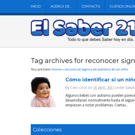
INICIO
ACERCA DE…
CONTACTO
CURSOS ONLI
Tag archives for reconocer sig
You are here:
Home
»
reconocer signos de autismo en un niño
Cómo identificar si un n
By
Cero-cool
on
16 abril, 2017
under
Salud
Algunos bebés con autismo pueden parecer
desarrollaran normalmente hasta el segund
empiezan a notar problemas. Ciertas...
Colecciones