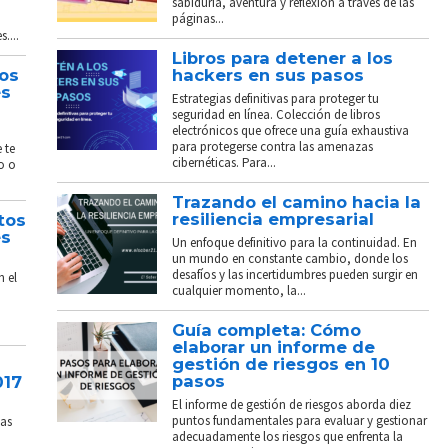
sabiduría, aventura y reflexión a través de las
páginas...
....
Libros para detener a los
tos
hackers en sus pasos
és
Estrategias definitivas para proteger tu
seguridad en línea. Colección de libros
electrónicos que ofrece una guía exhaustiva
para protegerse contra las amenazas
 te
cibernéticas. Para...
o o
Trazando el camino hacia la
resiliencia empresarial
tos
és
Un enfoque definitivo para la continuidad. En
un mundo en constante cambio, donde los
desafíos y las incertidumbres pueden surgir en
n el
cualquier momento, la...
Guía completa: Cómo
elaborar un informe de
gestión de riesgos en 10
pasos
017
El informe de gestión de riesgos aborda diez
puntos fundamentales para evaluar y gestionar
sas
adecuadamente los riesgos que enfrenta la