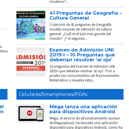
moderna?...
41 Preguntas de Geografía –
Cultura General
Colección de 41 preguntas de Geografía
modelo examen de admisión de cultura
general. ¿Cuál es el país más grande del
mundo? ¿Y el segundo...
La
Examen de Admisión UNI
ptima
2019-I – 10 Preguntas que
deberían resolver ‘al ojo’
10 preguntas del Examen de Admisión UNI
2019-I que deberían resolver ‘al ojo’. Pon a
prueba tus conocimientos en Razonamiento
Matemático y resuelve estas...
Celulares/Smartphones/PDAs
el
Mega lanza una aplicación
on
para dispositivos Android
Mega, el servicio de almacenamiento sucesor
de Megaupload, ha lanzado una aplicación
disponible para dispositivos Android, como ha