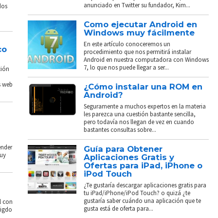
anunciado en Twitter su fundador, Kim...
dos
Como ejecutar Android en
Windows muy fácilmente
En este artículo conoceremos un
co
procedimiento que nos permitirá instalar
Android en nuestra computadora con Windows
7, lo que nos puede llegar a ser...
ción
s web
¿Cómo instalar una ROM en
Android?
Seguramente a muchos expertos en la materia
les parezca una cuestión bastante sencilla,
pero todavía nos llegan de vez en cuando
bastantes consultas sobre...
ender
Guía para Obtener
muy
Aplicaciones Gratis y
Ofertas para iPad, iPhone o
iPod Touch
¿Te gustaría descargar aplicaciones gratis para
tu iPad/iPhone/iPod Touch? o quizá ¿te
gustaría saber cuándo una aplicación que te
l con
gusta está de oferta para...
rigdo