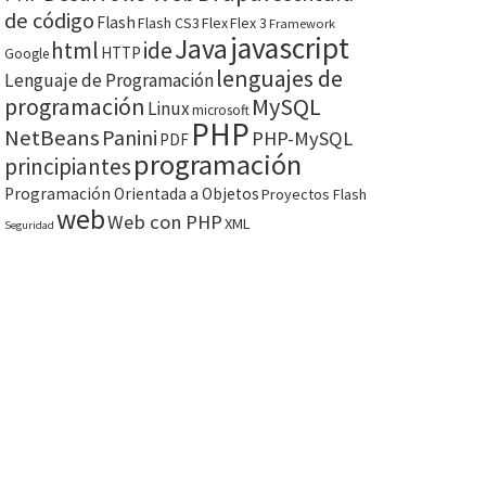
de código
Flash
Flash CS3
Flex
Flex 3
Framework
javascript
Java
html
ide
HTTP
Google
lenguajes de
Lenguaje de Programación
programación
MySQL
Linux
microsoft
PHP
NetBeans
Panini
PHP-MySQL
PDF
programación
principiantes
Programación Orientada a Objetos
Proyectos Flash
web
Web con PHP
XML
Seguridad