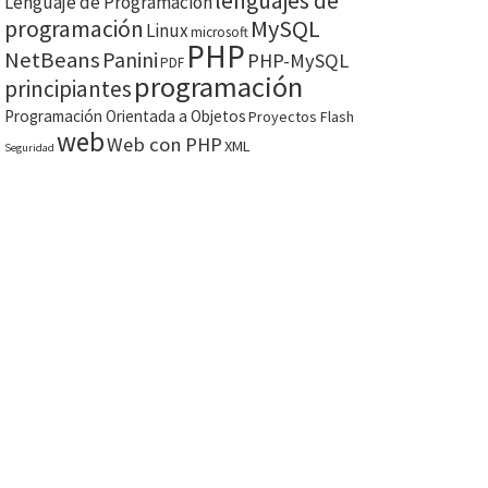
lenguajes de
Lenguaje de Programación
MySQL
programación
Linux
microsoft
PHP
NetBeans
Panini
PHP-MySQL
PDF
programación
principiantes
Programación Orientada a Objetos
Proyectos Flash
web
Web con PHP
XML
Seguridad