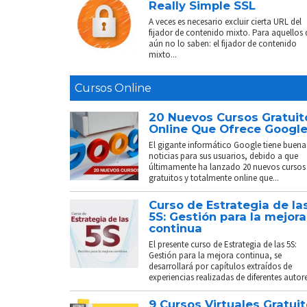
Really Simple SSL
A veces es necesario excluir cierta URL del
fijador de contenido mixto. Para aquellos
aún no lo saben: el fijador de contenido
mixto...
Cursos Online
20 Nuevos Cursos Gratuit
Online Que Ofrece Googl
El gigante informático Google tiene buena
noticias para sus usuarios, debido a que
últimamente ha lanzado 20 nuevos cursos
gratuitos y totalmente online que...
Curso de Estrategia de la
5S: Gestión para la mejora
continua
El presente curso de Estrategia de las 5S:
Gestión para la mejora continua, se
desarrollará por capítulos extraídos de
experiencias realizadas de diferentes autores
9 Cursos Virtuales Gratui