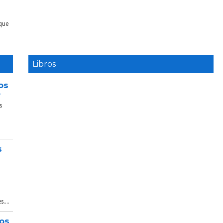
 que
Libros
os
e
s
s
....
tos