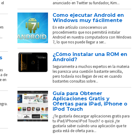
 el
anunciado en Twitter su fundador, Kim...
Como ejecutar Android en
Windows muy fácilmente
es
En este artículo conoceremos un
procedimiento que nos permitirá instalar
..
Android en nuestra computadora con Windows
7, lo que nos puede llegar a ser...
¿Cómo instalar una ROM en
s
Android?
Seguramente a muchos expertos en la materia
as
les parezca una cuestión bastante sencilla,
ba de
pero todavía nos llegan de vez en cuando
e en
bastantes consultas sobre...
Guía para Obtener
Aplicaciones Gratis y
Ofertas para iPad, iPhone o
egra.
iPod Touch
¿Te gustaría descargar aplicaciones gratis para
tu iPad/iPhone/iPod Touch? o quizá ¿te
gustaría saber cuándo una aplicación que te
gusta está de oferta para...