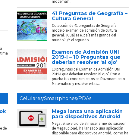
moderna?...
41 Preguntas de Geografía –
Cultura General
Colección de 41 preguntas de Geografía
modelo examen de admisión de cultura
general. ¿Cuál es el país más grande del
mundo? ¿Y el segundo...
La
Examen de Admisión UNI
ptima
2019-I – 10 Preguntas que
deberían resolver ‘al ojo’
10 preguntas del Examen de Admisión UNI
2019-I que deberían resolver ‘al ojo’. Pon a
prueba tus conocimientos en Razonamiento
Matemático y resuelve estas...
Celulares/Smartphones/PDAs
ook
Mega lanza una aplicación
para dispositivos Android
Mega, el servicio de almacenamiento sucesor
e de
de Megaupload, ha lanzado una aplicación
disponible para dispositivos Android, como ha