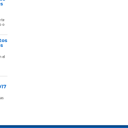
és
 te
o o
tos
és
n el
017
sas