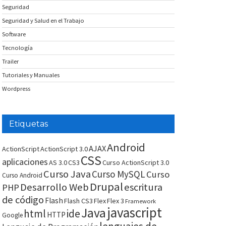
Seguridad
Seguridad y Salud en el Trabajo
Software
Tecnología
Trailer
Tutoriales y Manuales
Wordpress
Etiquetas
Android
AJAX
ActionScript
ActionScript 3.0
CSS
aplicaciones
AS 3.0
CS3
Curso ActionScript 3.0
Curso Java
Curso MySQL
Curso
Curso Android
Drupal
Desarrollo Web
escritura
PHP
de código
Flash
Flash CS3
Flex
Flex 3
Framework
javascript
Java
html
ide
HTTP
Google