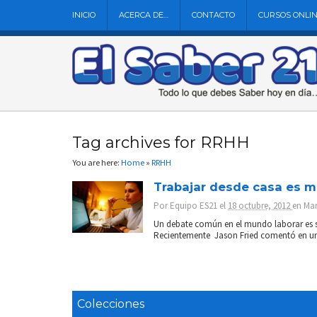
INICIO
ACERCA DE…
CONTACTO
CURSOS ONLI
Tag archives for RRHH
You are here:
Home
»
RRHH
Trabajar desde casa es m
Por
Equipo ES21
el
18 octubre, 2012
en
Mar
Un debate común en el mundo laborar es si
Recientemente Jason Fried comentó en una 
Colecciones