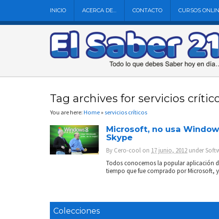
INICIO
ACERCA DE…
CONTACTO
CURSOS ONLI
Tag archives for servicios crític
You are here:
Home
»
servicios críticos
Microsoft, no usa Windows
Skype
By
Cero-cool
on
17 junio, 2012
under
Soft
Todos conocemos la popular aplicación del
tiempo que fue comprado por Microsoft, y
Colecciones