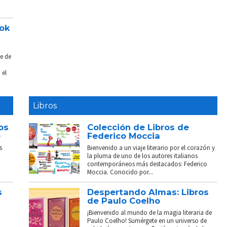
ook
e de
 el
Libros
os
Colección de Libros de
e
Federico Moccia
s
Bienvenido a un viaje literario por el corazón y
la pluma de uno de los autores italianos
contemporáneos más destacados: Federico
Moccia. Conocido por...
s
Despertando Almas: Libros
de Paulo Coelho
¡Bienvenido al mundo de la magia literaria de
Paulo Coelho! Sumérgete en un universo de