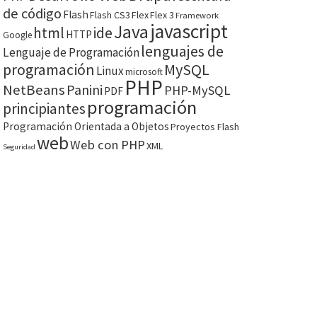
de código
Flash
Flash CS3
Flex
Flex 3
Framework
javascript
Java
html
ide
HTTP
Google
lenguajes de
Lenguaje de Programación
programación
MySQL
Linux
microsoft
PHP
NetBeans
Panini
PHP-MySQL
PDF
programación
principiantes
Programación Orientada a Objetos
Proyectos Flash
web
Web con PHP
XML
Seguridad