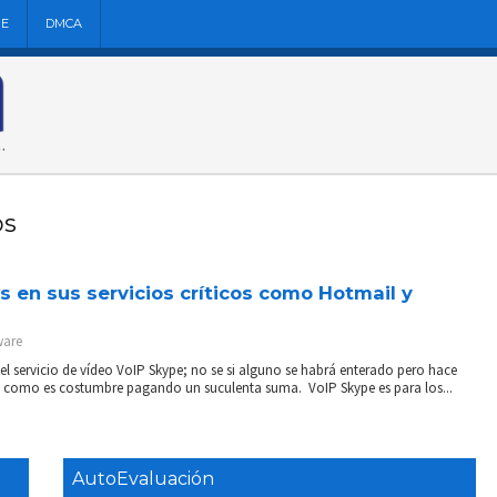
NE
DMCA
os
 en sus servicios críticos como Hotmail y
ware
 servicio de vídeo VoIP Skype; no se si alguno se habrá enterado pero hace
 como es costumbre pagando un suculenta suma. VoIP Skype es para los...
AutoEvaluación