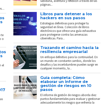
sabiduría, aventura y reflexión a través de las
páginas...
....
Libros para detener a los
tos
hackers en sus pasos
és
Estrategias definitivas para proteger tu
seguridad en línea. Colección de libros
electrónicos que ofrece una guía exhaustiva
para protegerse contra las amenazas
 te
cibernéticas. Para...
o o
Trazando el camino hacia la
resiliencia empresarial
tos
és
Un enfoque definitivo para la continuidad. En
un mundo en constante cambio, donde los
desafíos y las incertidumbres pueden surgir en
n el
cualquier momento, la...
Guía completa: Cómo
elaborar un informe de
gestión de riesgos en 10
pasos
017
El informe de gestión de riesgos aborda diez
puntos fundamentales para evaluar y gestionar
sas
adecuadamente los riesgos que enfrenta la