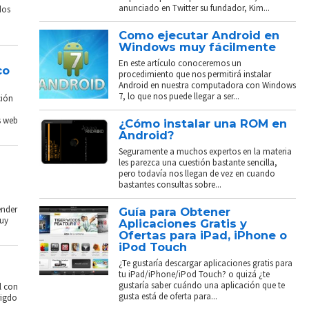
anunciado en Twitter su fundador, Kim...
dos
Como ejecutar Android en
Windows muy fácilmente
En este artículo conoceremos un
co
procedimiento que nos permitirá instalar
Android en nuestra computadora con Windows
7, lo que nos puede llegar a ser...
ción
s web
¿Cómo instalar una ROM en
Android?
Seguramente a muchos expertos en la materia
les parezca una cuestión bastante sencilla,
pero todavía nos llegan de vez en cuando
bastantes consultas sobre...
ender
Guía para Obtener
muy
Aplicaciones Gratis y
Ofertas para iPad, iPhone o
iPod Touch
¿Te gustaría descargar aplicaciones gratis para
tu iPad/iPhone/iPod Touch? o quizá ¿te
gustaría saber cuándo una aplicación que te
l con
gusta está de oferta para...
rigdo