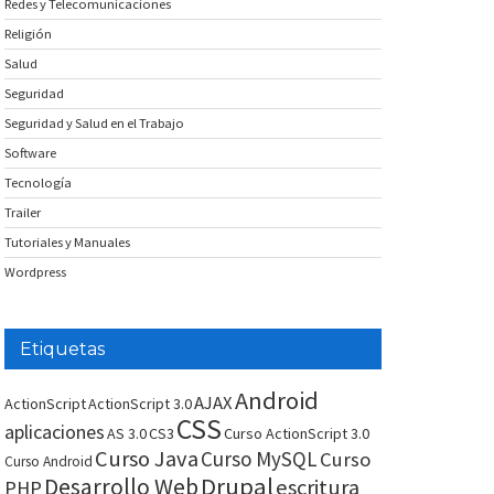
Redes y Telecomunicaciones
Religión
Salud
Seguridad
Seguridad y Salud en el Trabajo
Software
Tecnología
Trailer
Tutoriales y Manuales
Wordpress
Etiquetas
Android
AJAX
ActionScript
ActionScript 3.0
CSS
aplicaciones
AS 3.0
CS3
Curso ActionScript 3.0
Curso Java
Curso MySQL
Curso
Curso Android
Drupal
Desarrollo Web
escritura
PHP