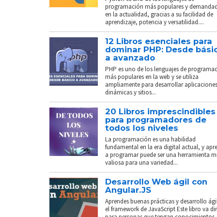
programación más populares y demanda
en la actualidad, gracias a su facilidad de
aprendizaje, potencia y versatilidad....
12 Libros esenciales para
dominar PHP: Desde bási
a avanzado
PHP es uno de los lenguajes de programa
más populares en la web y se utiliza
ampliamente para desarrollar aplicacione
dinámicas y sitios...
20 Libros imprescindibles
para programadores de
todos los niveles
La programación es una habilidad
fundamental en la era digital actual, y apr
a programar puede ser una herramienta 
valiosa para una variedad...
Desarrollo Web ágil con
Angular.JS
Aprendes buenas prácticas y desarrollo ági
el framework de JavaScript Este libro va di
para personas que tengan conocimientos