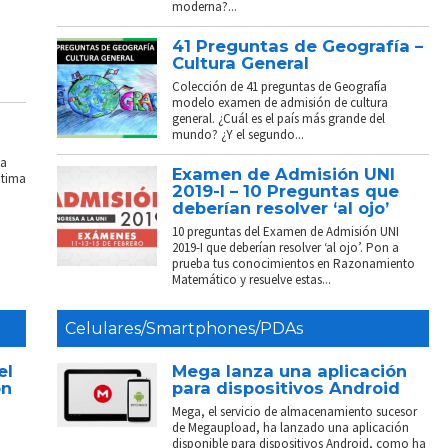
moderna?...
41 Preguntas de Geografía –
Cultura General
Colección de 41 preguntas de Geografía
modelo examen de admisión de cultura
general. ¿Cuál es el país más grande del
mundo? ¿Y el segundo...
La
Examen de Admisión UNI
ptima
2019-I – 10 Preguntas que
deberían resolver ‘al ojo’
10 preguntas del Examen de Admisión UNI
2019-I que deberían resolver ‘al ojo’. Pon a
prueba tus conocimientos en Razonamiento
Matemático y resuelve estas...
Celulares/Smartphones/PDAs
el
Mega lanza una aplicación
on
para dispositivos Android
Mega, el servicio de almacenamiento sucesor
de Megaupload, ha lanzado una aplicación
disponible para dispositivos Android, como ha