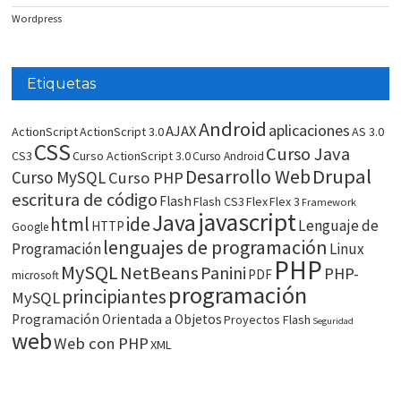
Wordpress
Etiquetas
Android
aplicaciones
AJAX
ActionScript
ActionScript 3.0
AS 3.0
CSS
Curso Java
CS3
Curso ActionScript 3.0
Curso Android
Drupal
Desarrollo Web
Curso MySQL
Curso PHP
escritura de código
Flash
Flash CS3
Flex
Flex 3
Framework
javascript
Java
html
ide
Lenguaje de
HTTP
Google
lenguajes de programación
Programación
Linux
PHP
MySQL
NetBeans
Panini
PHP-
PDF
microsoft
programación
principiantes
MySQL
Programación Orientada a Objetos
Proyectos Flash
Seguridad
web
Web con PHP
XML