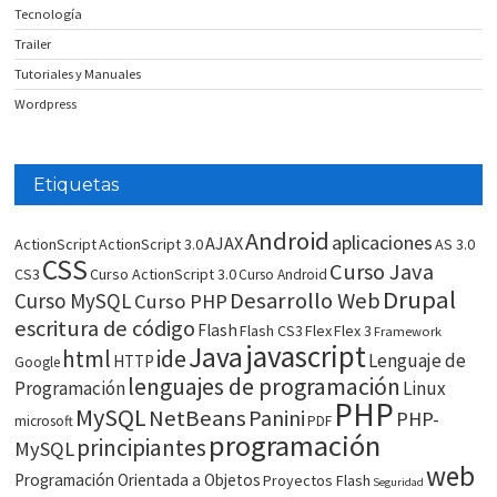
Tecnología
Trailer
Tutoriales y Manuales
Wordpress
Etiquetas
Android
aplicaciones
AJAX
ActionScript
ActionScript 3.0
AS 3.0
CSS
Curso Java
CS3
Curso ActionScript 3.0
Curso Android
Drupal
Desarrollo Web
Curso MySQL
Curso PHP
escritura de código
Flash
Flash CS3
Flex
Flex 3
Framework
javascript
Java
html
ide
Lenguaje de
HTTP
Google
lenguajes de programación
Programación
Linux
PHP
MySQL
NetBeans
Panini
PHP-
microsoft
PDF
programación
principiantes
MySQL
web
Programación Orientada a Objetos
Proyectos Flash
Seguridad