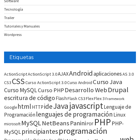
Software
Tecnología
Trailer
Tutoriales y Manuales
Wordpress
Etiquetas
Android
aplicaciones
AJAX
ActionScript
ActionScript 3.0
AS 3.0
CSS
Curso Java
CS3
Curso ActionScript 3.0
Curso Android
Drupal
Desarrollo Web
Curso MySQL
Curso PHP
escritura de código
Flash
Flash CS3
Flex
Flex 3
Framework
javascript
Java
html
ide
Lenguaje de
HTTP
Google
lenguajes de programación
Programación
Linux
PHP
MySQL
NetBeans
Panini
PHP-
microsoft
PDF
programación
principiantes
MySQL
web