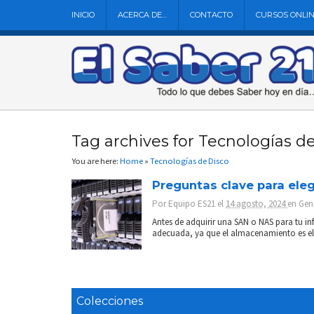
INICIO
ACERCA DE…
CONTACTO
CURSOS ONLI
Tag archives for Tecnologías d
You are here:
Home
»
Tecnologías de Disco
Preguntas clave para ele
Por
Equipo ES21
el
14 agosto, 2024
en
Gen
Antes de adquirir una SAN o NAS para tu inf
adecuada, ya que el almacenamiento es el e
Colecciones