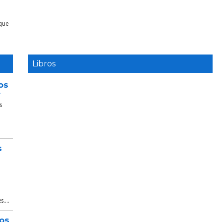
 que
Libros
os
e
s
s
....
tos