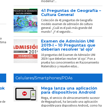
moderna?...
41 Preguntas de Geografía –
Cultura General
Colección de 41 preguntas de Geografía
modelo examen de admisión de cultura
general. ¿Cuál es el país más grande del
mundo? ¿Y el segundo...
La
Examen de Admisión UNI
ptima
2019-I – 10 Preguntas que
deberían resolver ‘al ojo’
10 preguntas del Examen de Admisión UNI
2019-I que deberían resolver ‘al ojo’. Pon a
prueba tus conocimientos en Razonamiento
Matemático y resuelve estas...
Celulares/Smartphones/PDAs
ook
Mega lanza una aplicación
para dispositivos Android
Mega, el servicio de almacenamiento sucesor
e de
de Megaupload, ha lanzado una aplicación
disponible para dispositivos Android, como ha