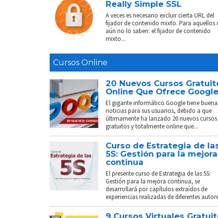
Really Simple SSL
A veces es necesario excluir cierta URL del
fijador de contenido mixto. Para aquellos
aún no lo saben: el fijador de contenido
mixto...
Cursos Online
20 Nuevos Cursos Gratuit
Online Que Ofrece Googl
El gigante informático Google tiene buena
noticias para sus usuarios, debido a que
últimamente ha lanzado 20 nuevos cursos
gratuitos y totalmente online que...
Curso de Estrategia de la
5S: Gestión para la mejora
continua
El presente curso de Estrategia de las 5S:
Gestión para la mejora continua, se
desarrollará por capítulos extraídos de
experiencias realizadas de diferentes autores
9 Cursos Virtuales Gratui