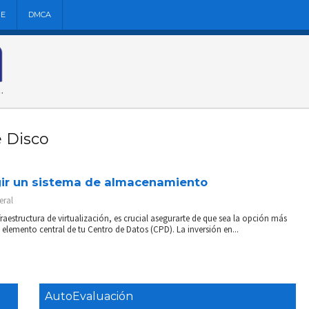
NE
DMCA
e Disco
gir un sistema de almacenamiento
eral
raestructura de virtualización, es crucial asegurarte de que sea la opción más
lemento central de tu Centro de Datos (CPD). La inversión en...
AutoEvaluación