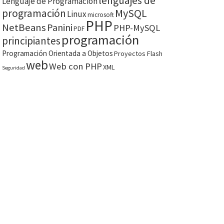
lenguajes de
Lenguaje de Programación
MySQL
programación
Linux
microsoft
PHP
NetBeans
Panini
PHP-MySQL
PDF
programación
principiantes
Programación Orientada a Objetos
Proyectos Flash
web
Web con PHP
XML
Seguridad