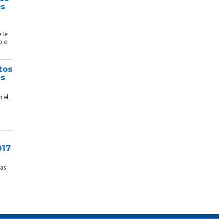
és
 te
o o
tos
és
n el
017
sas