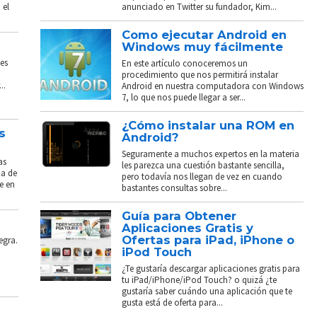
 el
anunciado en Twitter su fundador, Kim...
Como ejecutar Android en
Windows muy fácilmente
es
En este artículo conoceremos un
procedimiento que nos permitirá instalar
..
Android en nuestra computadora con Windows
7, lo que nos puede llegar a ser...
¿Cómo instalar una ROM en
s
Android?
Seguramente a muchos expertos en la materia
as
les parezca una cuestión bastante sencilla,
ba de
pero todavía nos llegan de vez en cuando
e en
bastantes consultas sobre...
Guía para Obtener
Aplicaciones Gratis y
Ofertas para iPad, iPhone o
egra.
iPod Touch
¿Te gustaría descargar aplicaciones gratis para
tu iPad/iPhone/iPod Touch? o quizá ¿te
gustaría saber cuándo una aplicación que te
gusta está de oferta para...