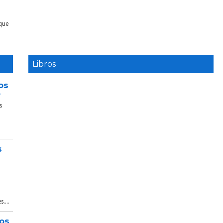
 que
Libros
os
e
s
s
....
tos