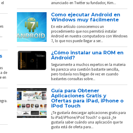
 el
anunciado en Twitter su fundador, Kim...
Como ejecutar Android en
Windows muy fácilmente
es
En este artículo conoceremos un
procedimiento que nos permitirá instalar
..
Android en nuestra computadora con Windows
7, lo que nos puede llegar a ser...
¿Cómo instalar una ROM en
s
Android?
Seguramente a muchos expertos en la materia
as
les parezca una cuestión bastante sencilla,
ba de
pero todavía nos llegan de vez en cuando
e en
bastantes consultas sobre...
Guía para Obtener
Aplicaciones Gratis y
Ofertas para iPad, iPhone o
egra.
iPod Touch
¿Te gustaría descargar aplicaciones gratis para
tu iPad/iPhone/iPod Touch? o quizá ¿te
gustaría saber cuándo una aplicación que te
gusta está de oferta para...