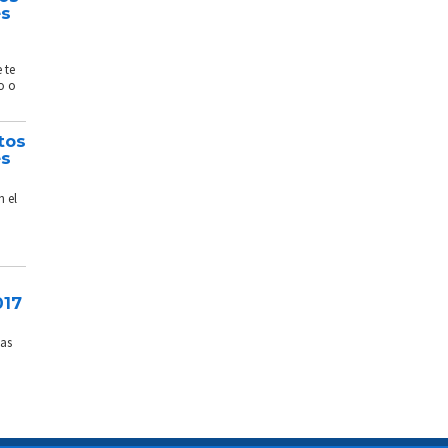
és
 te
o o
tos
és
n el
017
sas