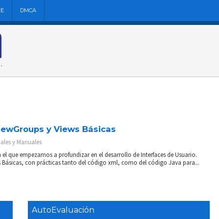
NE
DMCA
ViewGroups y Views Básicas
iales y Manuales
n el que empezamos a profundizar en el desarrollo de Interfaces de Usuario.
s Básicas, con prácticas tanto del código xml, como del código Java para...
AutoEvaluación