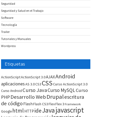
Seguridad
Seguridad y Salud en el Trabajo
Software
Tecnología
Trailer
Tutoriales y Manuales
Wordpress
Etiquetas
Android
AJAX
ActionScript
ActionScript 3.0
CSS
aplicaciones
AS 3.0
CS3
Curso ActionScript 3.0
Curso Java
Curso MySQL
Curso
Curso Android
Drupal
Desarrollo Web
escritura
PHP
de código
Flash
Flash CS3
Flex
Flex 3
Framework
javascript
Java
html
ide
HTTP
Google