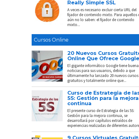
Really Simple SSL
A veces es necesario excluir cierta URL del
fijador de contenido mixto. Para aquellos
aún no lo saben: el fijador de contenido
mixto...
Cursos Online
20 Nuevos Cursos Gratuit
Online Que Ofrece Googl
El gigante informático Google tiene buena
noticias para sus usuarios, debido a que
últimamente ha lanzado 20 nuevos cursos
gratuitos y totalmente online que...
Curso de Estrategia de la
5S: Gestión para la mejora
continua
El presente curso de Estrategia de las 5S:
Gestión para la mejora continua, se
desarrollará por capítulos extraídos de
experiencias realizadas de diferentes autores
9 Cursos Virtuales Gratui