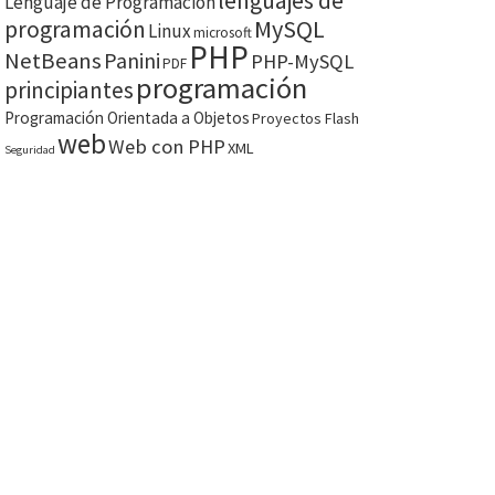
lenguajes de
Lenguaje de Programación
MySQL
programación
Linux
microsoft
PHP
NetBeans
Panini
PHP-MySQL
PDF
programación
principiantes
Programación Orientada a Objetos
Proyectos Flash
web
Web con PHP
XML
Seguridad