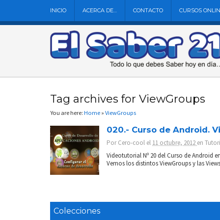
INICIO
ACERCA DE…
CONTACTO
CURSOS ONLI
Tag archives for ViewGroups
You are here:
Home
»
ViewGroups
020.- Curso de Android. 
Por
Cero-cool
el
11 octubre, 2012
en
Tutor
Videotutorial Nº 20 del Curso de Android e
Vemos los distintos ViewGroups y las View
Colecciones