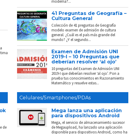
moderna?...
41 Preguntas de Geografía –
Cultura General
Colección de 41 preguntas de Geografía
modelo examen de admisión de cultura
general. ¿Cuál es el país más grande del
mundo? ¿Y el segundo...
La
Examen de Admisión UNI
ptima
2019-I – 10 Preguntas que
deberían resolver ‘al ojo’
10 preguntas del Examen de Admisión UNI
2019-I que deberían resolver ‘al ojo’. Pon a
prueba tus conocimientos en Razonamiento
Matemático y resuelve estas...
Celulares/Smartphones/PDAs
ook
Mega lanza una aplicación
para dispositivos Android
Mega, el servicio de almacenamiento sucesor
e de
de Megaupload, ha lanzado una aplicación
disponible para dispositivos Android, como ha