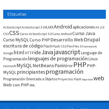
Etiquetas
Android
aplicaciones
AJAX
ActionScript
ActionScript 3.0
AS 3.0
CSS
Curso Java
CS3
Curso ActionScript 3.0
Curso Android
Drupal
Desarrollo Web
Curso MySQL
Curso PHP
escritura de código
Flash
Flash CS3
Flex
Flex 3
Framework
javascript
Java
html
ide
Lenguaje de
HTTP
Google
lenguajes de programación
Programación
Linux
PHP
MySQL
NetBeans
Panini
PHP-
microsoft
PDF
programación
principiantes
MySQL
web
Programación Orientada a Objetos
Proyectos Flash
Seguridad
Web con PHP
XML