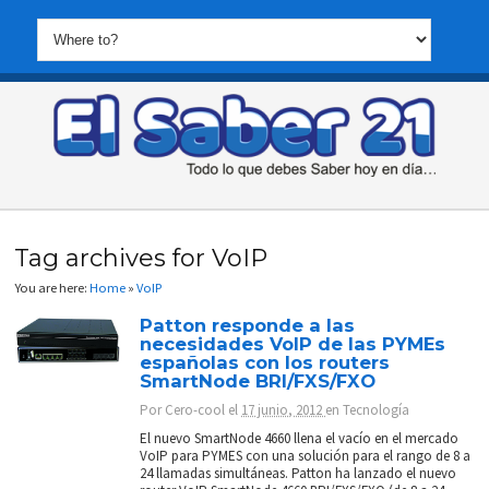
Tag archives for VoIP
You are here:
Home
»
VoIP
Patton responde a las
necesidades VoIP de las PYMEs
españolas con los routers
SmartNode BRI/FXS/FXO
Por
Cero-cool
el
17 junio, 2012
en
Tecnología
El nuevo SmartNode 4660 llena el vacío en el mercado
VoIP para PYMES con una solución para el rango de 8 a
24 llamadas simultáneas. Patton ha lanzado el nuevo