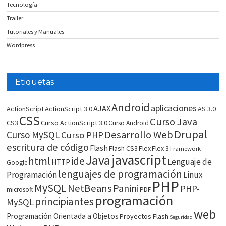
Tecnología
Trailer
Tutoriales y Manuales
Wordpress
Etiquetas
Android
aplicaciones
AJAX
ActionScript
ActionScript 3.0
AS 3.0
CSS
Curso Java
CS3
Curso ActionScript 3.0
Curso Android
Drupal
Desarrollo Web
Curso MySQL
Curso PHP
escritura de código
Flash
Flash CS3
Flex
Flex 3
Framework
javascript
Java
html
ide
Lenguaje de
HTTP
Google
lenguajes de programación
Programación
Linux
PHP
MySQL
NetBeans
Panini
PHP-
microsoft
PDF
programación
principiantes
MySQL
web
Programación Orientada a Objetos
Proyectos Flash
Seguridad