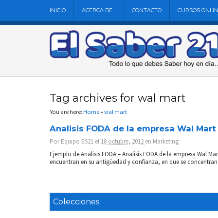
INICIO
ACERCA DE…
CONTACTO
CURSOS ONLI
Tag archives for wal mart
You are here:
Home
»
wal mart
Analisis FODA de la empresa Wal Mart
Por
Equipo ES21
el
18 octubre, 2012
en
Marketing
Ejemplo de Analisis FODA – Analisis FODA de la empresa Wal Mar
encuentran en su antigüedad y confianza, en que se concentran e
Colecciones