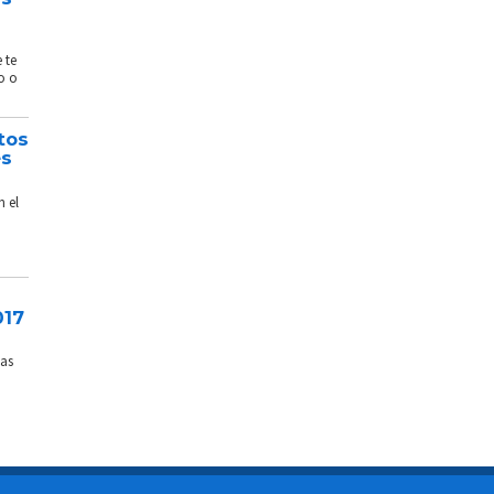
 te
o o
tos
és
n el
017
sas