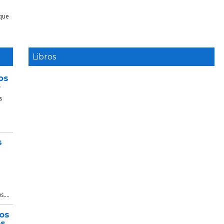
 que
Libros
os
e
s
s
....
tos
és