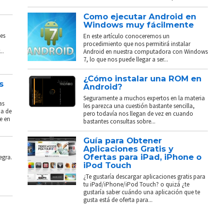
Como ejecutar Android en
Windows muy fácilmente
es
En este artículo conoceremos un
procedimiento que nos permitirá instalar
..
Android en nuestra computadora con Windows
7, lo que nos puede llegar a ser...
¿Cómo instalar una ROM en
s
Android?
Seguramente a muchos expertos en la materia
as
les parezca una cuestión bastante sencilla,
ba de
pero todavía nos llegan de vez en cuando
e en
bastantes consultas sobre...
Guía para Obtener
Aplicaciones Gratis y
Ofertas para iPad, iPhone o
egra.
iPod Touch
¿Te gustaría descargar aplicaciones gratis para
tu iPad/iPhone/iPod Touch? o quizá ¿te
gustaría saber cuándo una aplicación que te
gusta está de oferta para...