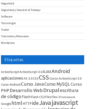
Seguridad
Seguridad y Salud en el Trabajo
Software
Tecnología
Trailer
Tutoriales y Manuales
Wordpress
Etiquetas
Android
AJAX
ActionScript
ActionScript 3.0
CSS
aplicaciones
AS 3.0
CS3
Curso ActionScript 3.0
Curso Java
Curso MySQL
Curso
Curso Android
Drupal
Desarrollo Web
escritura
PHP
de código
Flash
Flash CS3
Flex
Flex 3
Framework
javascript
Java
html
ide
HTTP
Google