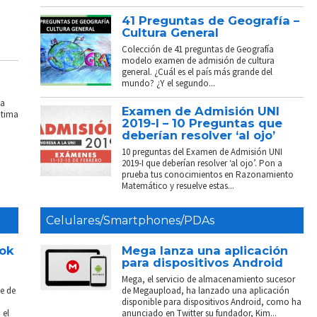
41 Preguntas de Geografía –
Cultura General
Colección de 41 preguntas de Geografía
modelo examen de admisión de cultura
general. ¿Cuál es el país más grande del
mundo? ¿Y el segundo...
La
Examen de Admisión UNI
ptima
2019-I – 10 Preguntas que
deberían resolver ‘al ojo’
10 preguntas del Examen de Admisión UNI
2019-I que deberían resolver ‘al ojo’. Pon a
prueba tus conocimientos en Razonamiento
Matemático y resuelve estas...
Celulares/Smartphones/PDAs
ook
Mega lanza una aplicación
para dispositivos Android
Mega, el servicio de almacenamiento sucesor
e de
de Megaupload, ha lanzado una aplicación
disponible para dispositivos Android, como ha
 el
anunciado en Twitter su fundador, Kim...