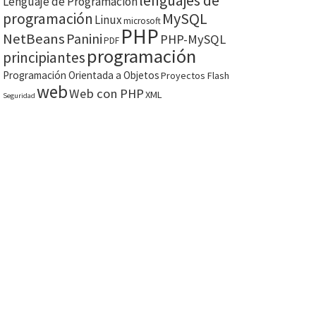
lenguajes de
Lenguaje de Programación
MySQL
programación
Linux
microsoft
PHP
NetBeans
Panini
PHP-MySQL
PDF
programación
principiantes
Programación Orientada a Objetos
Proyectos Flash
web
Web con PHP
XML
Seguridad