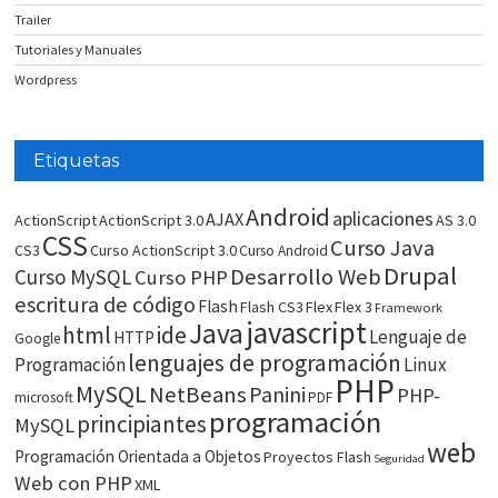
Trailer
Tutoriales y Manuales
Wordpress
Etiquetas
Android
aplicaciones
AJAX
ActionScript
ActionScript 3.0
AS 3.0
CSS
Curso Java
CS3
Curso ActionScript 3.0
Curso Android
Drupal
Desarrollo Web
Curso MySQL
Curso PHP
escritura de código
Flash
Flash CS3
Flex
Flex 3
Framework
javascript
Java
html
ide
Lenguaje de
HTTP
Google
lenguajes de programación
Programación
Linux
PHP
MySQL
NetBeans
Panini
PHP-
microsoft
PDF
programación
principiantes
MySQL
web
Programación Orientada a Objetos
Proyectos Flash
Seguridad
Web con PHP
XML