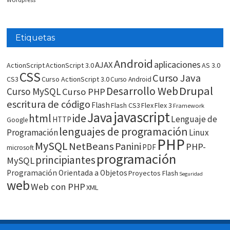
Etiquetas
Android
aplicaciones
AJAX
ActionScript
ActionScript 3.0
AS 3.0
CSS
Curso Java
CS3
Curso ActionScript 3.0
Curso Android
Drupal
Desarrollo Web
Curso MySQL
Curso PHP
escritura de código
Flash
Flash CS3
Flex
Flex 3
Framework
javascript
Java
html
ide
Lenguaje de
HTTP
Google
lenguajes de programación
Programación
Linux
PHP
MySQL
NetBeans
Panini
PHP-
PDF
microsoft
programación
principiantes
MySQL
Programación Orientada a Objetos
Proyectos Flash
Seguridad
web
Web con PHP
XML