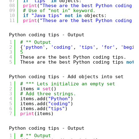
07
if
"tips"
in
objects:
08
print
(
"These are the best Python coding t
09
# Use of "not in" keyword.
10
if
"Java tips"
not
in
objects:
11
print
(
"These are the best Python coding t
Python coding tips - Output
1
# ** Output
2
{
'python'
, 
'coding'
, 
'tips'
, 
'for'
, 
'begin
3
5
4
These are the best Python coding tips.
5
These are the best Python coding tips 
not
Python coding tips - Add objects into set
1
# *** Lets initialize an empty set
2
items 
=
set
()
3
# Add three strings.
4
items.add(
"Python"
)
5
items.add(
"coding"
)
6
items.add(
"tips"
)
7
print
(items)
Python coding tips - Output
1
# ** Output