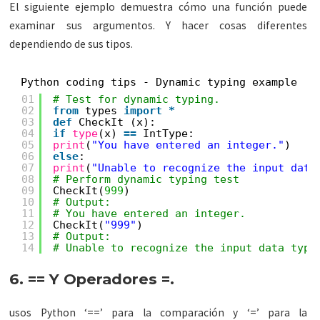
El siguiente ejemplo demuestra cómo una función puede
examinar sus argumentos. Y hacer cosas diferentes
dependiendo de sus tipos.
Python coding tips - Dynamic typing example
01
# Test for dynamic typing.
02
from
types 
import
*
03
def
CheckIt (x):
04
if
type
(x) 
=
=
IntType:
05
print
(
"You have entered an integer."
)
06
else
:
07
print
(
"Unable to recognize the input data
08
# Perform dynamic typing test
09
CheckIt(
999
)
10
# Output:
11
# You have entered an integer.
12
CheckIt(
"999"
)
13
# Output:
14
# Unable to recognize the input data type
6. == Y Operadores =.
usos Python ‘==’ para la comparación y ‘=’ para la