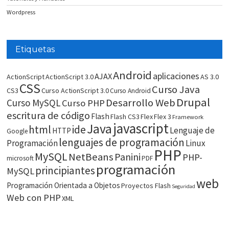
Wordpress
Etiquetas
Android
aplicaciones
AJAX
ActionScript
ActionScript 3.0
AS 3.0
CSS
Curso Java
CS3
Curso ActionScript 3.0
Curso Android
Drupal
Desarrollo Web
Curso MySQL
Curso PHP
escritura de código
Flash
Flash CS3
Flex
Flex 3
Framework
javascript
Java
html
ide
Lenguaje de
HTTP
Google
lenguajes de programación
Programación
Linux
PHP
MySQL
NetBeans
Panini
PHP-
microsoft
PDF
programación
principiantes
MySQL
web
Programación Orientada a Objetos
Proyectos Flash
Seguridad
Web con PHP
XML