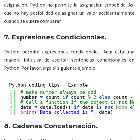
asignación. Python no permite la asignación embebida. Así
que no hay posibilidad de asignar un valor accidentalmente
cuando se quiere comparar.
7. Expresiones Condicionales.
Python permite expresiones condicionales. Aquí está una
manera intuitiva de escribir sentencias condicionales en
Python. Por favor, siga el siguiente ejemplo.
Python coding tips - Example
1
# make number always be odd
2
number 
=
count 
if
count 
%
2
else
count 
-
1
3
# Call a function if the object is not Non
4
data 
=
data.load() 
if
data 
is
not
None
els
5
print
(
"Data collected is "
, data)
8. Cadenas Concatenación.