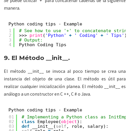
Se puede utilizar ‘+’ para concatenar cadenas de la siguiente
manera.
Python coding tips - Example
1
# See how to use '+' to concatenate string
2
>>> 
print
(
'Python'
+
' Coding'
+
' Tips'
)
3
# Output:
4
Python Coding Tips
9. El Método __init__.
El método __init__ se invoca al poco tiempo se crea una
instancia del objeto de una clase. El método es útil para
realizar cualquier inicialización planea. El método __init__ es
análogo a un constructor en C ++, C # o Java.
Python coding tips - Example
01
# Implementing a Python class as InitEmpl
02
class
Employee(
object
):
03
def
__init__(
self
, role, salary):
04
self
.role 
=
role