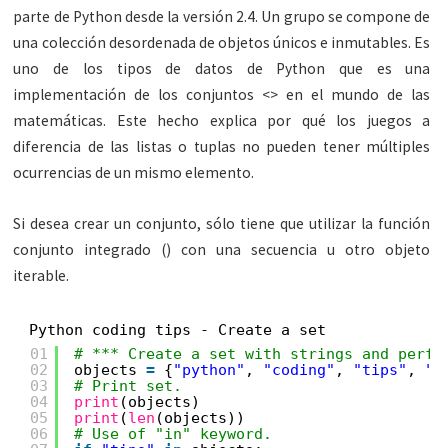
parte de Python desde la versión 2.4. Un grupo se compone de
una colección desordenada de objetos únicos e inmutables. Es
uno de los tipos de datos de Python que es una
implementación de los conjuntos <> en el mundo de las
matemáticas. Este hecho explica por qué los juegos a
diferencia de las listas o tuplas no pueden tener múltiples
ocurrencias de un mismo elemento.
Si desea crear un conjunto, sólo tiene que utilizar la función
conjunto integrado () con una secuencia u otro objeto
iterable.
Python coding tips - Create a set
01
# *** Create a set with strings and perfo
02
objects 
=
{
"python"
, 
"coding"
, 
"tips"
, 
"f
03
# Print set.
04
print
(objects)
05
print
(
len
(objects))
06
# Use of "in" keyword.