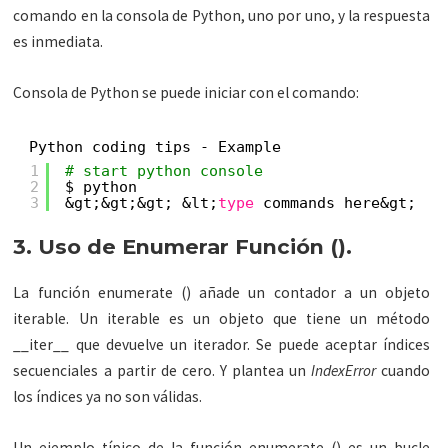
comando en la consola de Python, uno por uno, y la respuesta
es inmediata.
Consola de Python se puede iniciar con el comando:
Python coding tips - Example
1
# start python console
2
$ python
3
&gt;&gt;&gt; &lt;
type
commands here&gt;
3. Uso de Enumerar Función ().
La función enumerate () añade un contador a un objeto
iterable. Un iterable es un objeto que tiene un método
__iter__ que devuelve un iterador. Se puede aceptar índices
secuenciales a partir de cero. Y plantea un
IndexError
cuando
los índices ya no son válidas.
Un ejemplo típico de la función enumerate () es un bucle