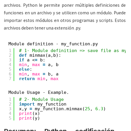
archivos. Python le permite poner múltiples definiciones de
funciones en un archivo y se utilicen como un módulo. Puede
importar estos módulos en otros programas y scripts. Estos
archivos deben tener una extensión .py.
Module definition - my_function.py
1
# 1- Module definition => save file as my_
2
def
minmax(a,b):
3
if
a <
=
b:
4
min
, 
max
=
a, b
5
else
:
6
min
, 
max
=
b, a
7
return
min
, 
max
Module Usage - Example.
1
# 2- Module Usage
2
import
my_function
3
x,y 
=
my_function.minmax(
25
, 
6.3
)
4
print
(x)
5
print
(y)
Resumen: Python codificación –