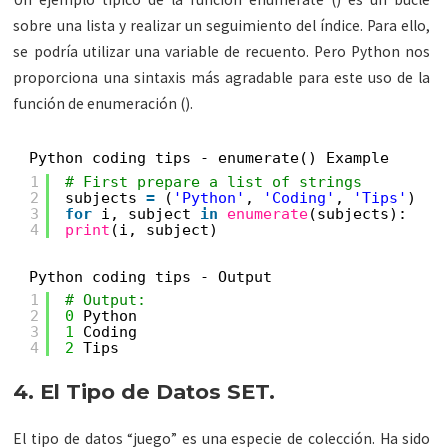
sobre una lista y realizar un seguimiento del índice. Para ello,
se podría utilizar una variable de recuento. Pero Python nos
proporciona una sintaxis más agradable para este uso de la
función de enumeración ().
Python coding tips - enumerate() Example
1
# First prepare a list of strings
2
subjects 
=
(
'Python'
, 
'Coding'
, 
'Tips'
)
3
for
i, subject 
in
enumerate
(subjects):
4
print
(i, subject)
Python coding tips - Output
1
# Output:
2
0
Python
3
1
Coding
4
2
Tips
4. El Tipo de Datos SET.
El tipo de datos “juego” es una especie de colección. Ha sido