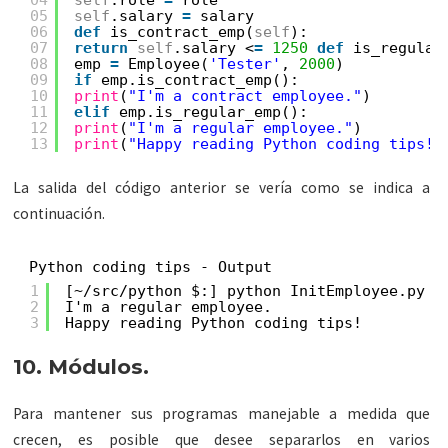
05
self
.salary 
=
salary
06
def
is_contract_emp(
self
):
07
return
self
.salary <
=
1250
def
is_regular
08
emp 
=
Employee(
'Tester'
, 
2000
)
09
if
emp.is_contract_emp():
10
print
(
"I'm a contract employee."
)
11
elif
emp.is_regular_emp():
12
print
(
"I'm a regular employee."
)
13
print
(
"Happy reading Python coding tips!"
La salida del código anterior se vería como se indica a
continuación.
Python coding tips - Output
1
[~
/src/python
$:] python InitEmployee.py
2
I'm a regular employee.
3
Happy reading Python coding tips!
10. Módulos.
Para mantener sus programas manejable a medida que
crecen, es posible que desee separarlos en varios