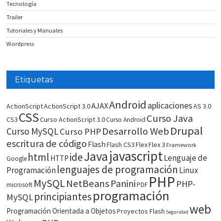
Tecnología
Trailer
Tutoriales y Manuales
Wordpress
Etiquetas
Android
aplicaciones
AJAX
ActionScript
ActionScript 3.0
AS 3.0
CSS
Curso Java
CS3
Curso ActionScript 3.0
Curso Android
Drupal
Desarrollo Web
Curso MySQL
Curso PHP
escritura de código
Flash
Flash CS3
Flex
Flex 3
Framework
javascript
Java
html
ide
Lenguaje de
HTTP
Google
lenguajes de programación
Programación
Linux
PHP
MySQL
NetBeans
Panini
PHP-
microsoft
PDF
programación
principiantes
MySQL
web
Programación Orientada a Objetos
Proyectos Flash
Seguridad