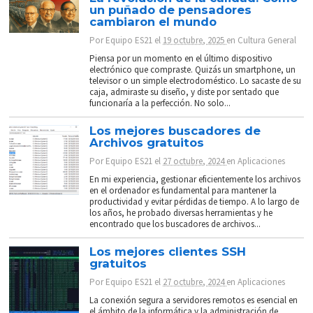
un puñado de pensadores
cambiaron el mundo
Por
Equipo ES21
el
19 octubre, 2025
en
Cultura General
Piensa por un momento en el último dispositivo
electrónico que compraste. Quizás un smartphone, un
televisor o un simple electrodoméstico. Lo sacaste de su
caja, admiraste su diseño, y diste por sentado que
funcionaría a la perfección. No solo...
Los mejores buscadores de
Archivos gratuitos
Por
Equipo ES21
el
27 octubre, 2024
en
Aplicaciones
En mi experiencia, gestionar eficientemente los archivos
en el ordenador es fundamental para mantener la
productividad y evitar pérdidas de tiempo. A lo largo de
los años, he probado diversas herramientas y he
encontrado que los buscadores de archivos...
Los mejores clientes SSH
gratuitos
Por
Equipo ES21
el
27 octubre, 2024
en
Aplicaciones
La conexión segura a servidores remotos es esencial en
el ámbito de la informática y la administración de