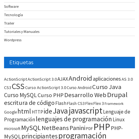
Software
Tecnología
Trailer
Tutoriales y Manuales
Wordpress
Etiquetas
Android
aplicaciones
AJAX
ActionScript
ActionScript 3.0
AS 3.0
CSS
Curso Java
CS3
Curso ActionScript 3.0
Curso Android
Drupal
Desarrollo Web
Curso MySQL
Curso PHP
escritura de código
Flash
Flash CS3
Flex
Flex 3
Framework
javascript
Java
html
ide
Lenguaje de
HTTP
Google
lenguajes de programación
Programación
Linux
PHP
MySQL
NetBeans
Panini
PHP-
microsoft
PDF
programación
principiantes
MySQL