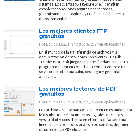
sistemas. Los clientes SSH (Secure Shell) permiten
establecer conexiones seguras y encriptadas,
garantizando la integridad y confidencialidad de los
datos transmitidos...
Los mejores clientes FTP
gratuitos
Por
Equipo ES21
el
27 octubre, 2024
en
Aplicaciones
En el mundo de la transferencia de archivos y la
administración de servidores, los clientes FTP (File
Transfer Protocol) juegan un papel fundamental. Estos
programas permiten conectar tu computadora a un
servidor remoto para subir, descargar y gestionar
archivos...
Los mejores lectores de PDF
gratuitos
Por
Equipo ES21
el
26 octubre, 2024
en
Aplicaciones
Los archivos PDF se han convertido en un estándar para
la distribución de documentos digitales gracias a su
versatilidad y consistencia en el formato. Ya sea para
fines educativos, profesionales o personales, disponer
de un lector de PDF eficiente...