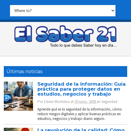
Últimas noticias
Seguridad de la información: Guía
práctica para proteger datos en
estudios, negocios y trabajo
Por
Edwin Montalvo
el
29 junio, 2026
en
Seguridad
Aprende qué es la seguridad de la información, cómo
reducir riesgos digitales y aplicar buenas prácticas en
estudios, negocios y trabajo diario seguro.
La revolución de la calidad: Cómo