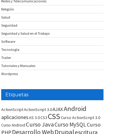
Redes y Telecomunicaciones
Religión
Salud
Seguridad
Seguridad y Salud en el Trabajo
Software
Tecnología
Trailer
Tutoriales y Manuales
Wordpress
Etiquetas
Android
AJAX
ActionScript
ActionScript 3.0
CSS
aplicaciones
AS 3.0
CS3
Curso ActionScript 3.0
Curso Java
Curso MySQL
Curso
Curso Android
Drupal
Desarrollo Web
escritura
PHP