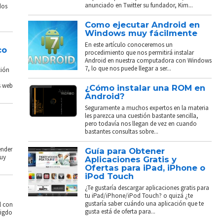
anunciado en Twitter su fundador, Kim...
dos
Como ejecutar Android en
Windows muy fácilmente
En este artículo conoceremos un
co
procedimiento que nos permitirá instalar
Android en nuestra computadora con Windows
7, lo que nos puede llegar a ser...
ción
s web
¿Cómo instalar una ROM en
Android?
Seguramente a muchos expertos en la materia
les parezca una cuestión bastante sencilla,
pero todavía nos llegan de vez en cuando
bastantes consultas sobre...
ender
Guía para Obtener
muy
Aplicaciones Gratis y
Ofertas para iPad, iPhone o
iPod Touch
¿Te gustaría descargar aplicaciones gratis para
tu iPad/iPhone/iPod Touch? o quizá ¿te
gustaría saber cuándo una aplicación que te
l con
gusta está de oferta para...
rigdo