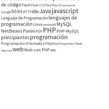
de código
Flash
Flash CS3
Flex
Flex 3
Framework
javascript
Java
html
ide
HTTP
Google
lenguajes de
Lenguaje de Programación
programación
MySQL
Linux
microsoft
PHP
NetBeans
Panini
PHP-MySQL
PDF
programación
principiantes
Programación Orientada a Objetos
Proyectos Flash
web
Web con PHP
XML
Seguridad