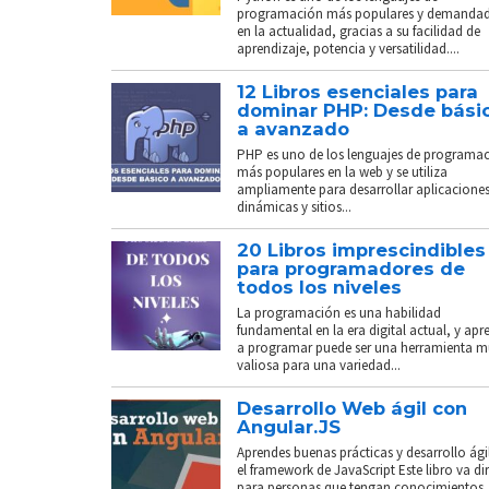
programación más populares y demanda
en la actualidad, gracias a su facilidad de
aprendizaje, potencia y versatilidad....
12 Libros esenciales para
dominar PHP: Desde bási
a avanzado
PHP es uno de los lenguajes de programa
más populares en la web y se utiliza
ampliamente para desarrollar aplicacione
dinámicas y sitios...
20 Libros imprescindibles
para programadores de
todos los niveles
La programación es una habilidad
fundamental en la era digital actual, y apr
a programar puede ser una herramienta 
valiosa para una variedad...
Desarrollo Web ágil con
Angular.JS
Aprendes buenas prácticas y desarrollo ági
el framework de JavaScript Este libro va di
para personas que tengan conocimientos