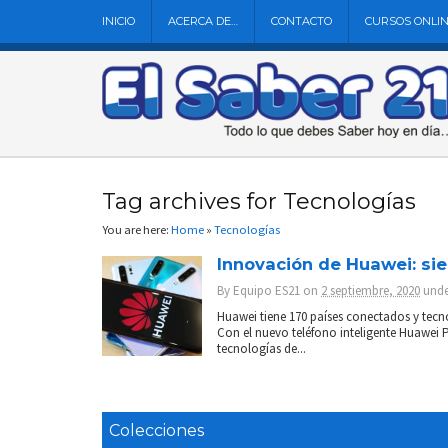
INICIO
ACERCA DE…
CONTACTO
CURSOS ONLI
Tag archives for Tecnologías
You are here:
Home
»
Tecnologías
Innovación de Huawei: si
By
Equipo ES21
on
2 septiembre, 2020
und
Huawei tiene 170 países conectados y tecno
Con el nuevo teléfono inteligente Huawei 
tecnologías de...
Colecciones