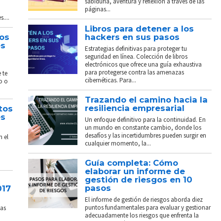
sabiduría, aventura y reflexión a través de las
páginas...
....
Libros para detener a los
tos
hackers en sus pasos
és
Estrategias definitivas para proteger tu
seguridad en línea. Colección de libros
electrónicos que ofrece una guía exhaustiva
para protegerse contra las amenazas
 te
cibernéticas. Para...
o o
Trazando el camino hacia la
resiliencia empresarial
tos
és
Un enfoque definitivo para la continuidad. En
un mundo en constante cambio, donde los
desafíos y las incertidumbres pueden surgir en
n el
cualquier momento, la...
Guía completa: Cómo
elaborar un informe de
gestión de riesgos en 10
pasos
017
El informe de gestión de riesgos aborda diez
puntos fundamentales para evaluar y gestionar
sas
adecuadamente los riesgos que enfrenta la