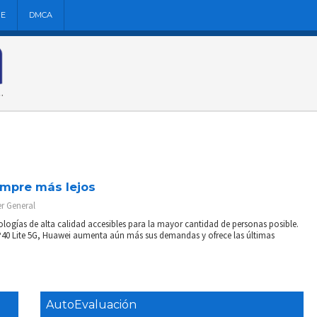
NE
DMCA
empre más lejos
er
General
logías de alta calidad accesibles para la mayor cantidad de personas posible.
P40 Lite 5G, Huawei aumenta aún más sus demandas y ofrece las últimas
AutoEvaluación