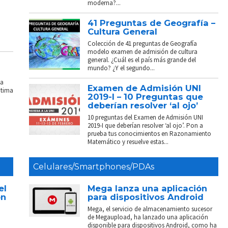
moderna?...
41 Preguntas de Geografía –
Cultura General
Colección de 41 preguntas de Geografía
modelo examen de admisión de cultura
general. ¿Cuál es el país más grande del
mundo? ¿Y el segundo...
La
Examen de Admisión UNI
ptima
2019-I – 10 Preguntas que
deberían resolver ‘al ojo’
10 preguntas del Examen de Admisión UNI
2019-I que deberían resolver ‘al ojo’. Pon a
prueba tus conocimientos en Razonamiento
Matemático y resuelve estas...
Celulares/Smartphones/PDAs
el
Mega lanza una aplicación
on
para dispositivos Android
Mega, el servicio de almacenamiento sucesor
de Megaupload, ha lanzado una aplicación
disponible para dispositivos Android, como ha