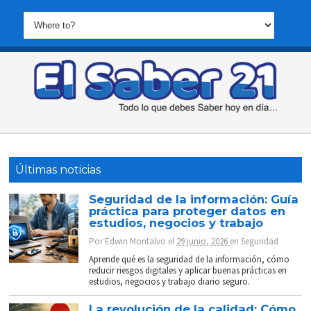
Últimas noticias
Seguridad de la información: Guía
práctica para proteger datos en
estudios, negocios y trabajo
Por
Edwin Montalvo
el
29 junio, 2026
en
Seguridad
Aprende qué es la seguridad de la información, cómo
reducir riesgos digitales y aplicar buenas prácticas en
estudios, negocios y trabajo diario seguro.
La revolución de la calidad: Cómo