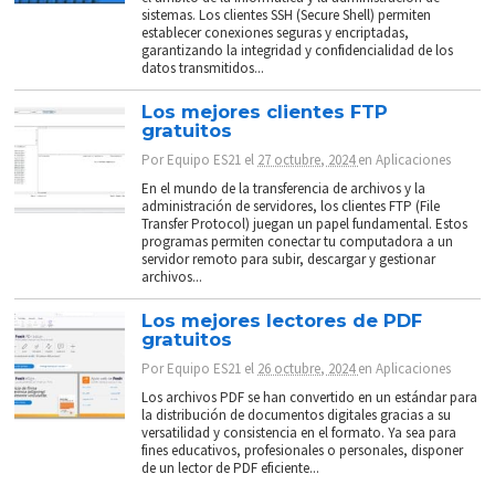
sistemas. Los clientes SSH (Secure Shell) permiten
establecer conexiones seguras y encriptadas,
garantizando la integridad y confidencialidad de los
datos transmitidos...
Los mejores clientes FTP
gratuitos
Por
Equipo ES21
el
27 octubre, 2024
en
Aplicaciones
En el mundo de la transferencia de archivos y la
administración de servidores, los clientes FTP (File
Transfer Protocol) juegan un papel fundamental. Estos
programas permiten conectar tu computadora a un
servidor remoto para subir, descargar y gestionar
archivos...
Los mejores lectores de PDF
gratuitos
Por
Equipo ES21
el
26 octubre, 2024
en
Aplicaciones
Los archivos PDF se han convertido en un estándar para
la distribución de documentos digitales gracias a su
versatilidad y consistencia en el formato. Ya sea para
fines educativos, profesionales o personales, disponer
de un lector de PDF eficiente...