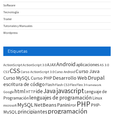
Software
Tecnología
Trailer
Tutoriales y Manuales
Wordpress
Etiquetas
Android
aplicaciones
AJAX
ActionScript
ActionScript 3.0
AS 3.0
CSS
Curso Java
CS3
Curso ActionScript 3.0
Curso Android
Drupal
Desarrollo Web
Curso MySQL
Curso PHP
escritura de código
Flash
Flash CS3
Flex
Flex 3
Framework
javascript
Java
html
ide
Lenguaje de
HTTP
Google
lenguajes de programación
Programación
Linux
PHP
MySQL
NetBeans
Panini
PHP-
microsoft
PDF
programación
principiantes
MySQL