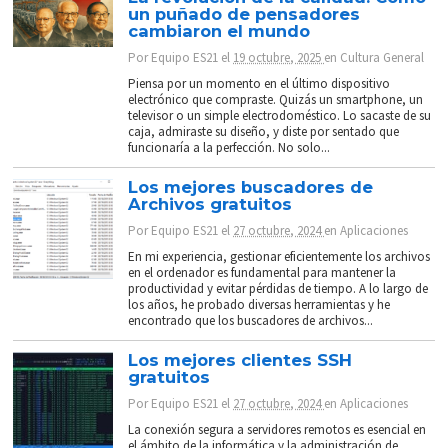
un puñado de pensadores
cambiaron el mundo
Por
Equipo ES21
el
19 octubre, 2025
en
Cultura General
Piensa por un momento en el último dispositivo
electrónico que compraste. Quizás un smartphone, un
televisor o un simple electrodoméstico. Lo sacaste de su
caja, admiraste su diseño, y diste por sentado que
funcionaría a la perfección. No solo...
Los mejores buscadores de
Archivos gratuitos
Por
Equipo ES21
el
27 octubre, 2024
en
Aplicaciones
En mi experiencia, gestionar eficientemente los archivos
en el ordenador es fundamental para mantener la
productividad y evitar pérdidas de tiempo. A lo largo de
los años, he probado diversas herramientas y he
encontrado que los buscadores de archivos...
Los mejores clientes SSH
gratuitos
Por
Equipo ES21
el
27 octubre, 2024
en
Aplicaciones
La conexión segura a servidores remotos es esencial en
el ámbito de la informática y la administración de