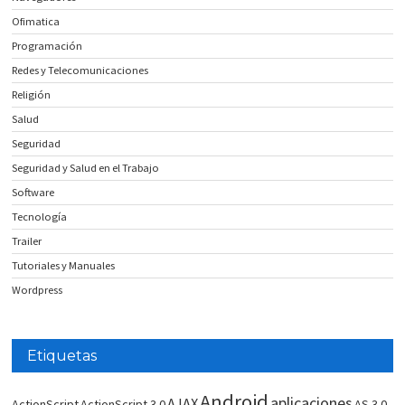
Ofimatica
Programación
Redes y Telecomunicaciones
Religión
Salud
Seguridad
Seguridad y Salud en el Trabajo
Software
Tecnología
Trailer
Tutoriales y Manuales
Wordpress
Etiquetas
Android
aplicaciones
AJAX
ActionScript
ActionScript 3.0
AS 3.0