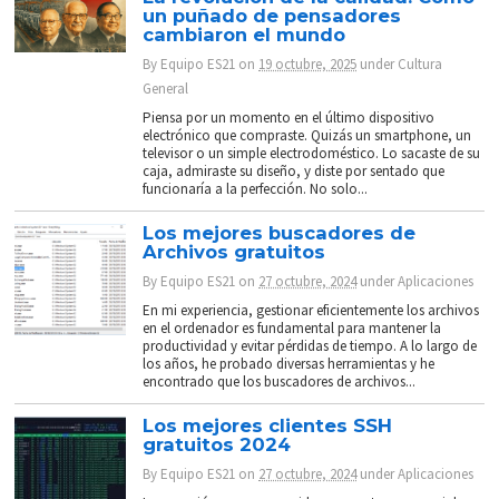
un puñado de pensadores
cambiaron el mundo
By
Equipo ES21
on
19 octubre, 2025
under
Cultura
General
Piensa por un momento en el último dispositivo
electrónico que compraste. Quizás un smartphone, un
televisor o un simple electrodoméstico. Lo sacaste de su
caja, admiraste su diseño, y diste por sentado que
funcionaría a la perfección. No solo...
Los mejores buscadores de
Archivos gratuitos
By
Equipo ES21
on
27 octubre, 2024
under
Aplicaciones
En mi experiencia, gestionar eficientemente los archivos
en el ordenador es fundamental para mantener la
productividad y evitar pérdidas de tiempo. A lo largo de
los años, he probado diversas herramientas y he
encontrado que los buscadores de archivos...
Los mejores clientes SSH
gratuitos 2024
By
Equipo ES21
on
27 octubre, 2024
under
Aplicaciones