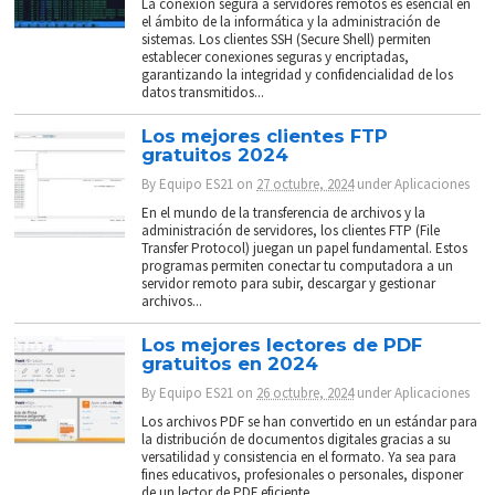
La conexión segura a servidores remotos es esencial en
el ámbito de la informática y la administración de
sistemas. Los clientes SSH (Secure Shell) permiten
establecer conexiones seguras y encriptadas,
garantizando la integridad y confidencialidad de los
datos transmitidos...
Los mejores clientes FTP
gratuitos 2024
By
Equipo ES21
on
27 octubre, 2024
under
Aplicaciones
En el mundo de la transferencia de archivos y la
administración de servidores, los clientes FTP (File
Transfer Protocol) juegan un papel fundamental. Estos
programas permiten conectar tu computadora a un
servidor remoto para subir, descargar y gestionar
archivos...
Los mejores lectores de PDF
gratuitos en 2024
By
Equipo ES21
on
26 octubre, 2024
under
Aplicaciones
Los archivos PDF se han convertido en un estándar para
la distribución de documentos digitales gracias a su
versatilidad y consistencia en el formato. Ya sea para
fines educativos, profesionales o personales, disponer
de un lector de PDF eficiente...