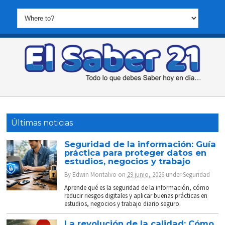
Últimas noticias
Seguridad de la información: Guía
práctica para proteger datos en
estudios, negocios y trabajo
By
Edwin Montalvo
on
29 junio, 2026
under
Seguridad
Aprende qué es la seguridad de la información, cómo
reducir riesgos digitales y aplicar buenas prácticas en
estudios, negocios y trabajo diario seguro.
La revolución de la calidad: Cómo