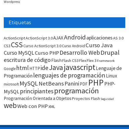
Wordpress
Etiquetas
Android
aplicaciones
AJAX
ActionScript
ActionScript 3.0
AS 3.0
CSS
Curso Java
CS3
Curso ActionScript 3.0
Curso Android
Drupal
Desarrollo Web
Curso MySQL
Curso PHP
escritura de código
Flash
Flash CS3
Flex
Flex 3
Framework
javascript
Java
html
ide
Lenguaje de
HTTP
Google
lenguajes de programación
Programación
Linux
PHP
MySQL
NetBeans
Panini
PHP-
PDF
microsoft
programación
principiantes
MySQL
Programación Orientada a Objetos
Proyectos Flash
Seguridad
web
Web con PHP
XML