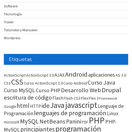
Software
Tecnología
Trailer
Tutoriales y Manuales
Wordpress
Etiquetas
Android
aplicaciones
AJAX
ActionScript
ActionScript 3.0
AS 3.0
CSS
Curso Java
CS3
Curso ActionScript 3.0
Curso Android
Drupal
Desarrollo Web
Curso MySQL
Curso PHP
escritura de código
Flash
Flash CS3
Flex
Flex 3
Framework
javascript
Java
html
ide
Lenguaje de
HTTP
Google
lenguajes de programación
Programación
Linux
PHP
MySQL
NetBeans
Panini
PHP-
microsoft
PDF
programación
principiantes
MySQL