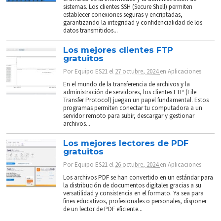
sistemas. Los clientes SSH (Secure Shell) permiten
establecer conexiones seguras y encriptadas,
garantizando la integridad y confidencialidad de los
datos transmitidos...
Los mejores clientes FTP
gratuitos
Por
Equipo ES21
el
27 octubre, 2024
en
Aplicaciones
En el mundo de la transferencia de archivos y la
administración de servidores, los clientes FTP (File
Transfer Protocol) juegan un papel fundamental. Estos
programas permiten conectar tu computadora a un
servidor remoto para subir, descargar y gestionar
archivos...
Los mejores lectores de PDF
gratuitos
Por
Equipo ES21
el
26 octubre, 2024
en
Aplicaciones
Los archivos PDF se han convertido en un estándar para
la distribución de documentos digitales gracias a su
versatilidad y consistencia en el formato. Ya sea para
fines educativos, profesionales o personales, disponer
de un lector de PDF eficiente...