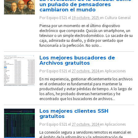
un puñado de pensadores
cambiaron el mundo
Por
Equipo ES21
el
19 octubre, 2025
en
Cultura General
Piensa por un momento en el último dispositivo
electrónico que compraste. Quizás un smartphone, un
televisor o un simple electrodoméstico. Lo sacaste de su
caja, admiraste su diseño, y diste por sentado que
funcionaría a la perfección. No solo...
Los mejores buscadores de
Archivos gratuitos
Por
Equipo ES21
el
27 octubre, 2024
en
Aplicaciones
En mi experiencia, gestionar eficientemente los archivos
en el ordenador es fundamental para mantener la
productividad y evitar pérdidas de tiempo. A lo largo de
los años, he probado diversas herramientas y he
encontrado que los buscadores de archivos...
Los mejores clientes SSH
gratuitos
Por
Equipo ES21
el
27 octubre, 2024
en
Aplicaciones
La conexión segura a servidores remotos es esencial en
el ámbito de la informática y la administración de