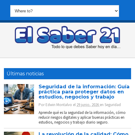
Últimas noticias
Seguridad de la información: Guía
práctica para proteger datos en
estudios, negocios y trabajo
Por
Edwin Montalvo
el
29 junio, 2026
en
Seguridad
Aprende qué es la seguridad de la información, cómo
reducir riesgos digitales y aplicar buenas prácticas en
estudios, negocios y trabajo diario seguro.
La revolución de la calidad: Cómo