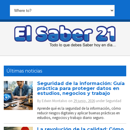
Últimas noticias
Seguridad de la información: Guía
práctica para proteger datos en
estudios, negocios y trabajo
By
Edwin Montalvo
on
29 junio, 2026
under
Seguridad
Aprende qué es la seguridad de la información, cómo
reducir riesgos digitales y aplicar buenas prácticas en
estudios, negocios y trabajo diario seguro.
La revolución de la calidad: Cómo