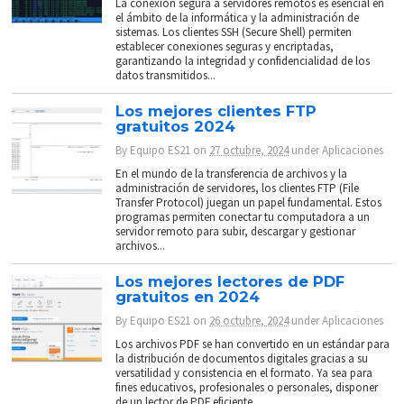
La conexión segura a servidores remotos es esencial en
el ámbito de la informática y la administración de
sistemas. Los clientes SSH (Secure Shell) permiten
establecer conexiones seguras y encriptadas,
garantizando la integridad y confidencialidad de los
datos transmitidos...
Los mejores clientes FTP
gratuitos 2024
By
Equipo ES21
on
27 octubre, 2024
under
Aplicaciones
En el mundo de la transferencia de archivos y la
administración de servidores, los clientes FTP (File
Transfer Protocol) juegan un papel fundamental. Estos
programas permiten conectar tu computadora a un
servidor remoto para subir, descargar y gestionar
archivos...
Los mejores lectores de PDF
gratuitos en 2024
By
Equipo ES21
on
26 octubre, 2024
under
Aplicaciones
Los archivos PDF se han convertido en un estándar para
la distribución de documentos digitales gracias a su
versatilidad y consistencia en el formato. Ya sea para
fines educativos, profesionales o personales, disponer
de un lector de PDF eficiente...