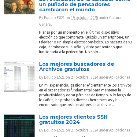
un puñado de pensadores
cambiaron el mundo
By
Equipo ES21
on
19 octubre, 2025
under
Cultura
General
Piensa por un momento en el último dispositivo
electrónico que compraste. Quizás un smartphone, un
televisor o un simple electrodoméstico. Lo sacaste de su
caja, admiraste su diseño, y diste por sentado que
funcionaría a la perfección. No solo...
Los mejores buscadores de
Archivos gratuitos
By
Equipo ES21
on
27 octubre, 2024
under
Aplicaciones
En mi experiencia, gestionar eficientemente los archivos
en el ordenador es fundamental para mantener la
productividad y evitar pérdidas de tiempo. A lo largo de
los años, he probado diversas herramientas y he
encontrado que los buscadores de archivos...
Los mejores clientes SSH
gratuitos 2024
By
Equipo ES21
on
27 octubre, 2024
under
Aplicaciones