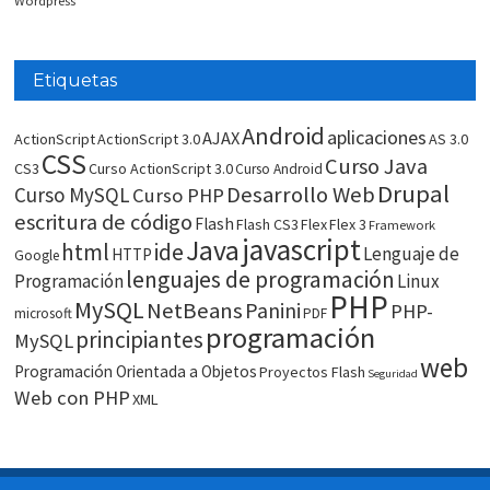
Wordpress
Etiquetas
Android
aplicaciones
AJAX
ActionScript
ActionScript 3.0
AS 3.0
CSS
Curso Java
CS3
Curso ActionScript 3.0
Curso Android
Drupal
Desarrollo Web
Curso MySQL
Curso PHP
escritura de código
Flash
Flash CS3
Flex
Flex 3
Framework
javascript
Java
html
ide
Lenguaje de
HTTP
Google
lenguajes de programación
Programación
Linux
PHP
MySQL
NetBeans
Panini
PHP-
microsoft
PDF
programación
principiantes
MySQL
web
Programación Orientada a Objetos
Proyectos Flash
Seguridad
Web con PHP
XML