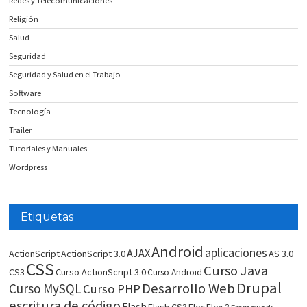
Redes y Telecomunicaciones
Religión
Salud
Seguridad
Seguridad y Salud en el Trabajo
Software
Tecnología
Trailer
Tutoriales y Manuales
Wordpress
Etiquetas
Android
aplicaciones
AJAX
ActionScript
ActionScript 3.0
AS 3.0
CSS
Curso Java
CS3
Curso ActionScript 3.0
Curso Android
Drupal
Desarrollo Web
Curso MySQL
Curso PHP
escritura de código
Flash
Flash CS3
Flex
Flex 3