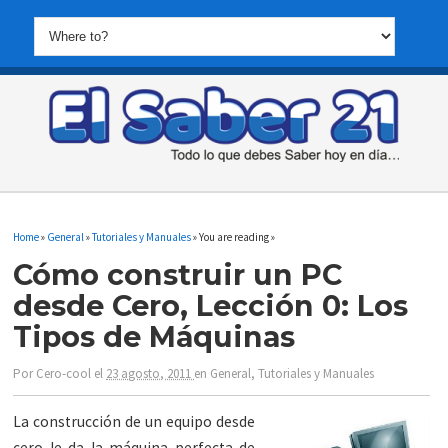
Home
»
General
»
Tutoriales y Manuales
» You are reading »
Cómo construir un PC
desde Cero, Lección 0: Los
Tipos de Máquinas
Por
Cero-cool
el
23 agosto, 2011
en
General
,
Tutoriales y Manuales
La construcción de un equipo desde
cero le da la máquina perfecta de