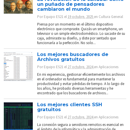
un puñado de pensadores
cambiaron el mundo
Por
Equipo ES21
el
19 octubre, 2025
en
Cultura General
Piensa por un momento en el último dispositivo
electrónico que compraste. Quizás un smartphone, un
televisor o un simple electrodoméstico. Lo sacaste de su
caja, admiraste su diseño, y diste por sentado que
funcionaría a la perfección. No solo...
Los mejores buscadores de
Archivos gratuitos
Por
Equipo ES21
el
27 octubre, 2024
en
Aplicaciones
En mi experiencia, gestionar eficientemente los archivos
en el ordenador es fundamental para mantener la
productividad y evitar pérdidas de tiempo. A lo largo de
los años, he probado diversas herramientas y he
encontrado que los buscadores de archivos...
Los mejores clientes SSH
gratuitos
Por
Equipo ES21
el
27 octubre, 2024
en
Aplicaciones
La conexión segura a servidores remotos es esencial en
el ámbito de la informática y la administración de