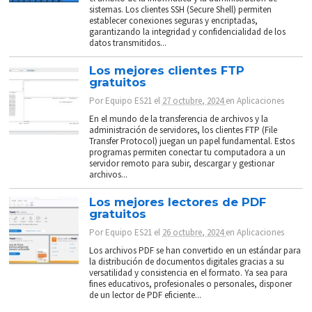
sistemas. Los clientes SSH (Secure Shell) permiten
establecer conexiones seguras y encriptadas,
garantizando la integridad y confidencialidad de los
datos transmitidos...
Los mejores clientes FTP
gratuitos
Por
Equipo ES21
el
27 octubre, 2024
en
Aplicaciones
En el mundo de la transferencia de archivos y la
administración de servidores, los clientes FTP (File
Transfer Protocol) juegan un papel fundamental. Estos
programas permiten conectar tu computadora a un
servidor remoto para subir, descargar y gestionar
archivos...
Los mejores lectores de PDF
gratuitos
Por
Equipo ES21
el
26 octubre, 2024
en
Aplicaciones
Los archivos PDF se han convertido en un estándar para
la distribución de documentos digitales gracias a su
versatilidad y consistencia en el formato. Ya sea para
fines educativos, profesionales o personales, disponer
de un lector de PDF eficiente...