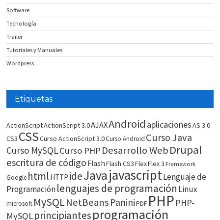
Software
Tecnología
Trailer
Tutoriales y Manuales
Wordpress
Etiquetas
Android
aplicaciones
AJAX
ActionScript
ActionScript 3.0
AS 3.0
CSS
Curso Java
CS3
Curso ActionScript 3.0
Curso Android
Drupal
Desarrollo Web
Curso MySQL
Curso PHP
escritura de código
Flash
Flash CS3
Flex
Flex 3
Framework
javascript
Java
html
ide
Lenguaje de
HTTP
Google
lenguajes de programación
Programación
Linux
PHP
MySQL
NetBeans
Panini
PHP-
microsoft
PDF
programación
principiantes
MySQL