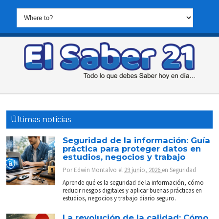
Últimas noticias
Seguridad de la información: Guía
práctica para proteger datos en
estudios, negocios y trabajo
Por
Edwin Montalvo
el
29 junio, 2026
en
Seguridad
Aprende qué es la seguridad de la información, cómo
reducir riesgos digitales y aplicar buenas prácticas en
estudios, negocios y trabajo diario seguro.
La revolución de la calidad: Cómo