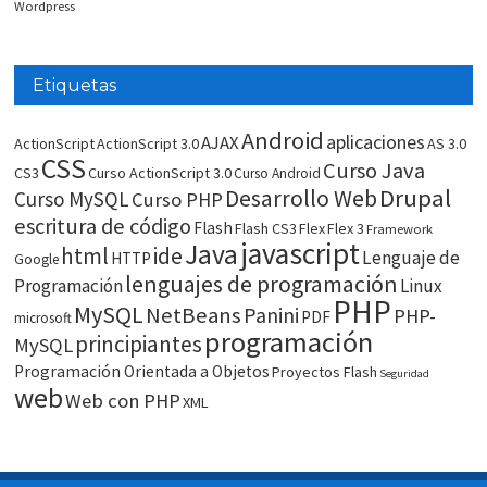
Wordpress
Etiquetas
Android
aplicaciones
AJAX
ActionScript
ActionScript 3.0
AS 3.0
CSS
Curso Java
CS3
Curso ActionScript 3.0
Curso Android
Drupal
Desarrollo Web
Curso MySQL
Curso PHP
escritura de código
Flash
Flash CS3
Flex
Flex 3
Framework
javascript
Java
html
ide
Lenguaje de
HTTP
Google
lenguajes de programación
Programación
Linux
PHP
MySQL
NetBeans
Panini
PHP-
PDF
microsoft
programación
principiantes
MySQL
Programación Orientada a Objetos
Proyectos Flash
Seguridad
web
Web con PHP
XML