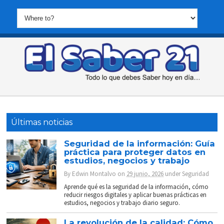
Últimas noticias
Seguridad de la información: Guía
práctica para proteger datos en
estudios, negocios y trabajo
By
Edwin Montalvo
on
29 junio, 2026
under
Seguridad
Aprende qué es la seguridad de la información, cómo
reducir riesgos digitales y aplicar buenas prácticas en
estudios, negocios y trabajo diario seguro.
La revolución de la calidad: Cómo