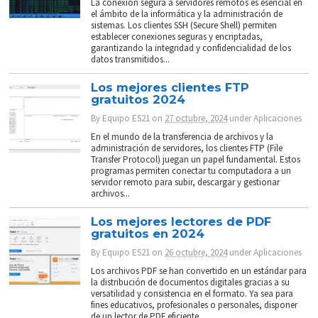
La conexión segura a servidores remotos es esencial en
el ámbito de la informática y la administración de
sistemas. Los clientes SSH (Secure Shell) permiten
establecer conexiones seguras y encriptadas,
garantizando la integridad y confidencialidad de los
datos transmitidos...
Los mejores clientes FTP
gratuitos 2024
By
Equipo ES21
on
27 octubre, 2024
under
Aplicaciones
En el mundo de la transferencia de archivos y la
administración de servidores, los clientes FTP (File
Transfer Protocol) juegan un papel fundamental. Estos
programas permiten conectar tu computadora a un
servidor remoto para subir, descargar y gestionar
archivos...
Los mejores lectores de PDF
gratuitos en 2024
By
Equipo ES21
on
26 octubre, 2024
under
Aplicaciones
Los archivos PDF se han convertido en un estándar para
la distribución de documentos digitales gracias a su
versatilidad y consistencia en el formato. Ya sea para
fines educativos, profesionales o personales, disponer
de un lector de PDF eficiente...