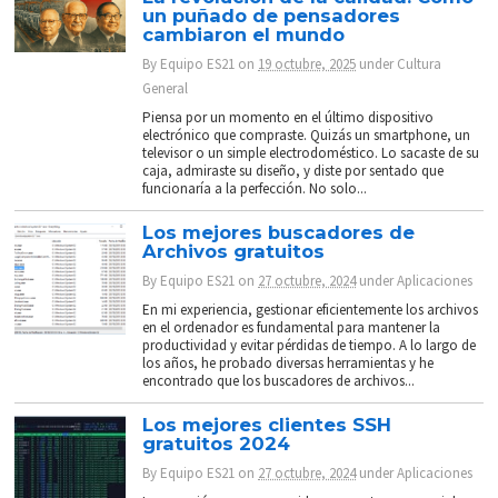
un puñado de pensadores
cambiaron el mundo
By
Equipo ES21
on
19 octubre, 2025
under
Cultura
General
Piensa por un momento en el último dispositivo
electrónico que compraste. Quizás un smartphone, un
televisor o un simple electrodoméstico. Lo sacaste de su
caja, admiraste su diseño, y diste por sentado que
funcionaría a la perfección. No solo...
Los mejores buscadores de
Archivos gratuitos
By
Equipo ES21
on
27 octubre, 2024
under
Aplicaciones
En mi experiencia, gestionar eficientemente los archivos
en el ordenador es fundamental para mantener la
productividad y evitar pérdidas de tiempo. A lo largo de
los años, he probado diversas herramientas y he
encontrado que los buscadores de archivos...
Los mejores clientes SSH
gratuitos 2024
By
Equipo ES21
on
27 octubre, 2024
under
Aplicaciones