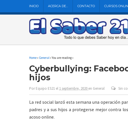
INICIO
ACERCA DE…
CONTACTO
CURSOS ONLI
Home
»
General
» You are reading »
Cyberbullying: Faceboo
hijos
Por
Equipo ES21
el
1 septiembre, 2020
en
General
Sin c
La red social lanzó esta semana una operación para
padres y a sus hijos a protegerse mejor contra los
acoso online.