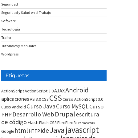
Seguridad
Seguridad y Salud en el Trabajo
Software
Tecnología
Trailer
Tutoriales y Manuales
Wordpress
Etiquetas
Android
AJAX
ActionScript
ActionScript 3.0
CSS
aplicaciones
AS 3.0
CS3
Curso ActionScript 3.0
Curso Java
Curso MySQL
Curso
Curso Android
Drupal
Desarrollo Web
escritura
PHP
de código
Flash
Flash CS3
Flex
Flex 3
Framework
javascript
Java
html
ide
HTTP
Google