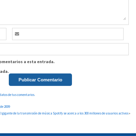
comentarios a esta entrada.
rada.
datos de tus comentarios.
sde 2009
El gigante de la transmisión de música Spotify se acerca a los 300 millones de usuarios activos
»