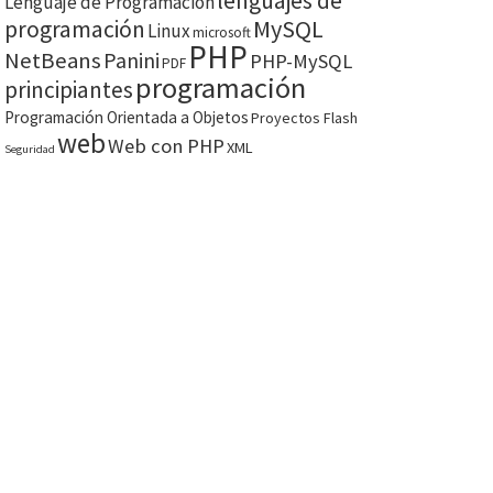
lenguajes de
Lenguaje de Programación
MySQL
programación
Linux
microsoft
PHP
NetBeans
Panini
PHP-MySQL
PDF
programación
principiantes
Programación Orientada a Objetos
Proyectos Flash
web
Web con PHP
XML
Seguridad