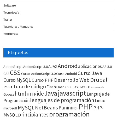
Software
Tecnología
Trailer
Tutoriales y Manuales
Wordpress
Etiquetas
Android
aplicaciones
AJAX
ActionScript
ActionScript 3.0
AS 3.0
CSS
Curso Java
CS3
Curso ActionScript 3.0
Curso Android
Drupal
Desarrollo Web
Curso MySQL
Curso PHP
escritura de código
Flash
Flash CS3
Flex
Flex 3
Framework
javascript
Java
html
ide
Lenguaje de
HTTP
Google
lenguajes de programación
Programación
Linux
PHP
MySQL
NetBeans
Panini
PHP-
microsoft
PDF
programación
principiantes
MySQL