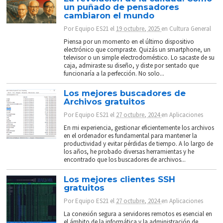
un puñado de pensadores
cambiaron el mundo
Por
Equipo ES21
el
19 octubre, 2025
en
Cultura General
Piensa por un momento en el último dispositivo
electrónico que compraste. Quizás un smartphone, un
televisor o un simple electrodoméstico. Lo sacaste de su
caja, admiraste su diseño, y diste por sentado que
funcionaría a la perfección. No solo...
Los mejores buscadores de
Archivos gratuitos
Por
Equipo ES21
el
27 octubre, 2024
en
Aplicaciones
En mi experiencia, gestionar eficientemente los archivos
en el ordenador es fundamental para mantener la
productividad y evitar pérdidas de tiempo. A lo largo de
los años, he probado diversas herramientas y he
encontrado que los buscadores de archivos...
Los mejores clientes SSH
gratuitos
Por
Equipo ES21
el
27 octubre, 2024
en
Aplicaciones
La conexión segura a servidores remotos es esencial en
el ámbito de la informática y la administración de