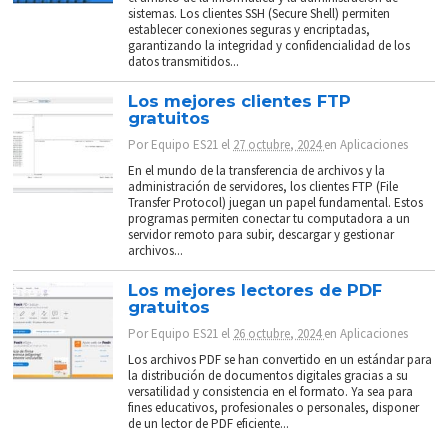
sistemas. Los clientes SSH (Secure Shell) permiten
establecer conexiones seguras y encriptadas,
garantizando la integridad y confidencialidad de los
datos transmitidos...
Los mejores clientes FTP
gratuitos
Por
Equipo ES21
el
27 octubre, 2024
en
Aplicaciones
En el mundo de la transferencia de archivos y la
administración de servidores, los clientes FTP (File
Transfer Protocol) juegan un papel fundamental. Estos
programas permiten conectar tu computadora a un
servidor remoto para subir, descargar y gestionar
archivos...
Los mejores lectores de PDF
gratuitos
Por
Equipo ES21
el
26 octubre, 2024
en
Aplicaciones
Los archivos PDF se han convertido en un estándar para
la distribución de documentos digitales gracias a su
versatilidad y consistencia en el formato. Ya sea para
fines educativos, profesionales o personales, disponer
de un lector de PDF eficiente...