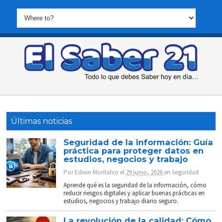
Últimas noticias
Seguridad de la información: Guía
práctica para proteger datos en
estudios, negocios y trabajo
Por
Edwin Montalvo
el
29 junio, 2026
en
Seguridad
Aprende qué es la seguridad de la información, cómo
reducir riesgos digitales y aplicar buenas prácticas en
estudios, negocios y trabajo diario seguro.
La revolución de la calidad: Cómo