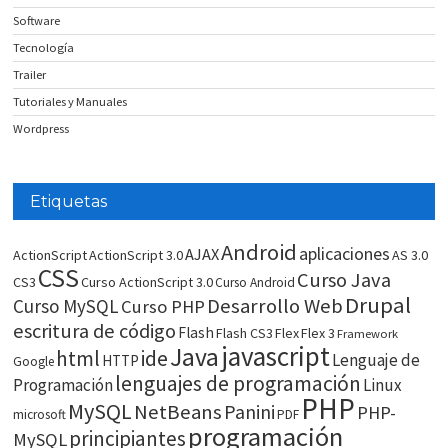
Software
Tecnología
Trailer
Tutoriales y Manuales
Wordpress
Etiquetas
Android
aplicaciones
AJAX
ActionScript
ActionScript 3.0
AS 3.0
CSS
Curso Java
CS3
Curso ActionScript 3.0
Curso Android
Drupal
Desarrollo Web
Curso MySQL
Curso PHP
escritura de código
Flash
Flash CS3
Flex
Flex 3
Framework
javascript
Java
html
ide
Lenguaje de
HTTP
Google
lenguajes de programación
Programación
Linux
PHP
MySQL
NetBeans
Panini
PHP-
microsoft
PDF
programación
principiantes
MySQL