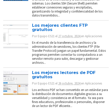
sistemas. Los clientes SSH (Secure Shell) permiten
establecer conexiones seguras y encriptadas,
garantizando la integridad y confidencialidad de los
datos transmitidos...
Los mejores clientes FTP
gratuitos
Por
Equipo ES21
el
27 octubre, 2024
en
Aplicaciones
En el mundo de la transferencia de archivos y la
administración de servidores, los clientes FTP (File
Transfer Protocol) juegan un papel fundamental. Estos
programas permiten conectar tu computadora a un
servidor remoto para subir, descargar y gestionar
archivos...
Los mejores lectores de PDF
gratuitos
Por
Equipo ES21
el
26 octubre, 2024
en
Aplicaciones
Los archivos PDF se han convertido en un estándar para
la distribución de documentos digitales gracias a su
versatilidad y consistencia en el formato. Ya sea para
fines educativos, profesionales o personales, disponer
de un lector de PDF eficiente...