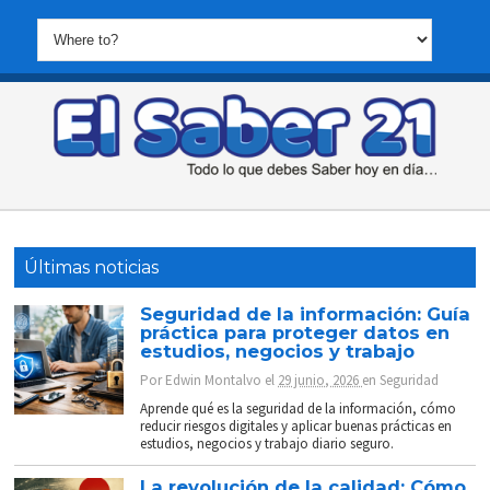
Últimas noticias
Seguridad de la información: Guía
práctica para proteger datos en
estudios, negocios y trabajo
Por
Edwin Montalvo
el
29 junio, 2026
en
Seguridad
Aprende qué es la seguridad de la información, cómo
reducir riesgos digitales y aplicar buenas prácticas en
estudios, negocios y trabajo diario seguro.
La revolución de la calidad: Cómo