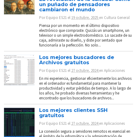
un puñado de pensadores
cambiaron el mundo
Por
Equipo ES21
el
19 octubre, 2025
en
Cultura General
Piensa por un momento en el último dispositivo
electrónico que compraste. Quizás un smartphone, un
televisor o un simple electrodoméstico. Lo sacaste de su
caja, admiraste su diseño, y diste por sentado que
funcionaría a la perfección. No solo...
Los mejores buscadores de
Archivos gratuitos
Por
Equipo ES21
el
27 octubre, 2024
en
Aplicaciones
En mi experiencia, gestionar eficientemente los archivos
en el ordenador es fundamental para mantener la
productividad y evitar pérdidas de tiempo. A lo largo de
los años, he probado diversas herramientas y he
encontrado que los buscadores de archivos...
Los mejores clientes SSH
gratuitos
Por
Equipo ES21
el
27 octubre, 2024
en
Aplicaciones
La conexión segura a servidores remotos es esencial en
el ámbito de la informática y la administración de