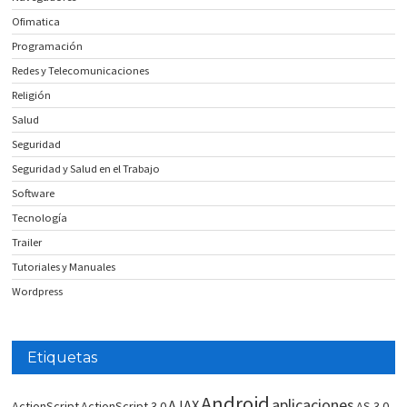
Ofimatica
Programación
Redes y Telecomunicaciones
Religión
Salud
Seguridad
Seguridad y Salud en el Trabajo
Software
Tecnología
Trailer
Tutoriales y Manuales
Wordpress
Etiquetas
Android
aplicaciones
AJAX
ActionScript
ActionScript 3.0
AS 3.0